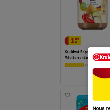
1
.
09
Kruidvat Repas Bio Legum
Méditerranéens 8+M
1
Nous re