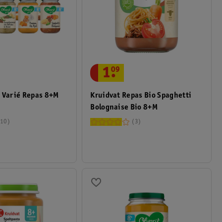
1
.
09
 Varié Repas 8+M
Kruidvat Repas Bio Spaghetti
Bolognaise Bio 8+M
10
3