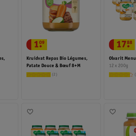
1
.
09
17
.
88
es,
Kruidvat Repas Bio Légumes,
Olvarit Menu
Patate Douce & Bœuf 8+M
12 x 200g
2