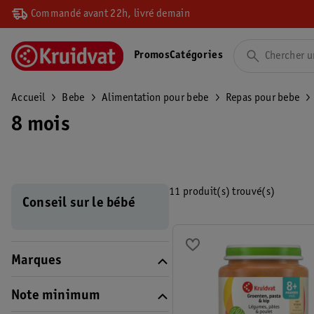
Commandé avant 22h, livré demain
Promos
Catégories
Accueil
Bebe
Alimentation pour bebe
Repas pour bebe
8 mois
11 produit(s) trouvé(s)
Conseil sur le bébé
Marques
Note minimum