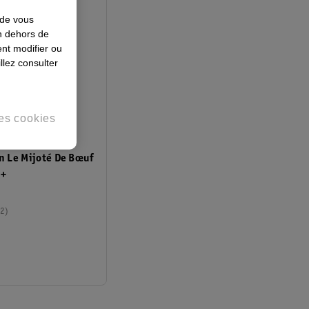
 de vous
en dehors de
nt modifier ou
llez consulter
es cookies
en Le Mijoté De Bœuf
8+
2