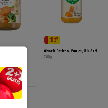
1
.
49
as Bio Pâtes À
Olvarit Potiron, Poulet, Riz 8+M
 Légumes 8+M
200g
1