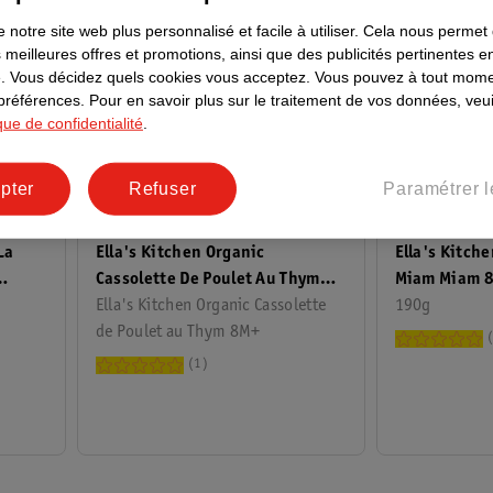
 notre site web plus personnalisé et facile à utiliser.
Cela nous permet
 meilleures offres et promotions, ainsi que des publicités pertinentes 
.
Vous décidez quels cookies vous acceptez.
Vous pouvez à tout mome
 préférences.
Pour en savoir plus sur le traitement de vos données, veui
ique de confidentialité
.
pter
Refuser
Paramétrer l
3
.
09
3
.
09
Ella's Kitchen Organic
La
Ella's Kitch
Cassolette De Poulet Au Thym
Miam Miam 
8M+
Ella's Kitchen Organic Cassolette
190g
de Poulet au Thym 8M+
1