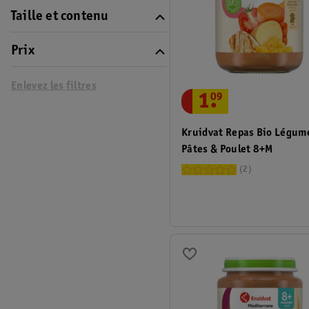
Taille et contenu
Prix
Enlevez les filtres
1
.
09
Kruidvat Repas Bio Légum
Pâtes & Poulet 8+M
2