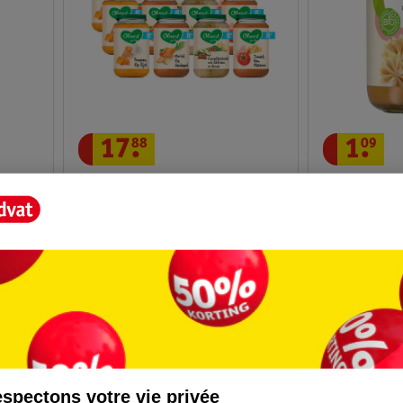
17
.
88
1
.
09
es
Olvarit Menu Varié Repas 8+M
Kruidvat Rep
12 x 200g
L'Épautre &
15
spectons votre vie privée