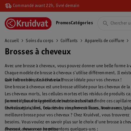
Commandé avant 22h, livré demain
Promos
Catégories
Accueil
Soins du corps
Coiffants
Appareils de coiffure
Brosses à cheveux
Avec une brosse à cheveux, vous pouvez donner une belle forme à v
Chaque modèle de brosse à cheveux s’utilise différemment. Il exist
soit votre choix, Kruidvat a la brosse idéale pour vos cheveux !
Que fait une brosse à cheveux ?
Une brosse à cheveux est une brosse utilisée pour les cheveux de la
Les cheveux morts, les cellules mortes et les résidus de produits ca
permet à plus d'oxygène et de nutriments d'atteindre ces capillair
Comment trouver la meilleure brosse à cheveux ?
revitalisant naturel. Cela rendra vos cheveux lisses, moins secs, plu
Cheveux épais, fins, bouclés ou simplement lisses. Nous avons tous u
meilleure brosse pour vos cheveux ? Chez Kruidvat, vous trouverez
besoins. Vous voulez en savoir plus sur le choix d'une brosse à ch
cheveux, nous vous en présentons quelques-uns :
Brosse à cheveux en bambou