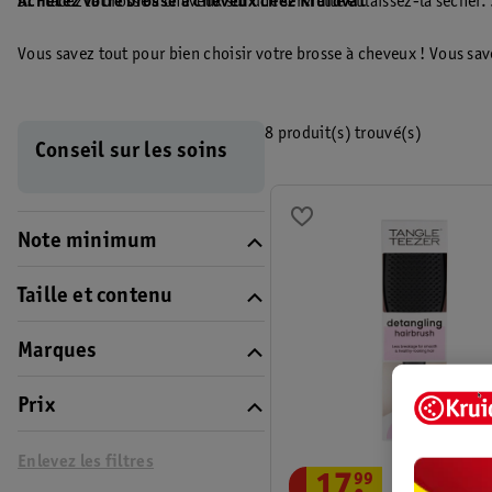
5. Placez la brosse à cheveux sur une serviette et laissez-la sécher. 
Achetez votre brosse à cheveux chez Kruidvat
Vous savez tout pour bien choisir votre brosse à cheveux ! Vous sav
facilement votre brosse. Parcourez notre assortiment dans notre bo
8 produit(s) trouvé(s)
Conseil sur les soins
Note minimum
Taille et contenu
Marques
Prix
Enlevez les filtres
17
.
99