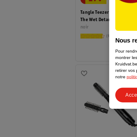
Tangle Teezer Brosse À Ch
The Wet Detangler
noir
6010
Nous re
Pour rendre
montrer les
Kruidvat.be
retirer vos
notre
polit
Acce