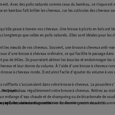
ement. Avec des poils naturels comme ceux du bambou, ce risque est mo
sse en bambou fait briller les cheveux, car les cuticules des cheveux 
qu’elle passe à travers vos cheveux. Une brosse à picots en bois est id
s longtemps que celles en poils naturels. Elles sont idéales pour les 
nt les nœuds de vos cheveux. Souvent, une brosse à cheveux anti-nœu
ceux d'une brosse à cheveux ordinaire, ce qui facilite le passage dans
nt pas de billes. Ils pourraient abîmer les boucles et endommager les 
cheveux et leur donne du volume. À l'aide d'une brosse à cheveux ron
brosse à cheveux ronde. Il est ainsi facile d'ajouter du volume à vos
uits coiffants s'accumulent dans votre brosse à cheveux. La poussière s
elu. Nettoyez donc régulièrement votre brosse à cheveux. Retirez au moi
 des picots. .
z un mélange d'eau chaude et de shampoing ou de bicarbonate de soude
r ce faire, suivez ces conseils :
 vieille brosse à dents pour enlever les derniers restes de saleté. .
yage, vos cheveux risquent moins de devenir gras et vous retrouverez