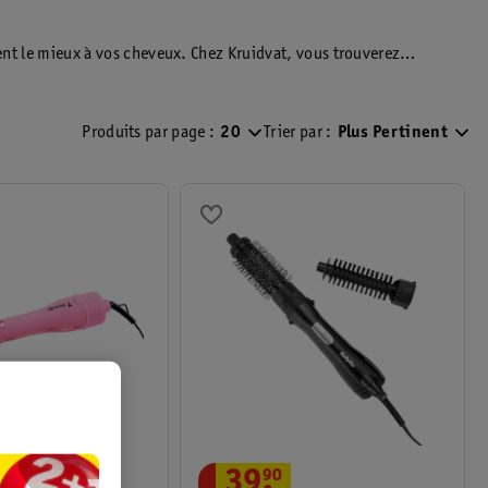
ient le mieux à vos cheveux. Chez Kruidvat, vous trouverez
illeure brosse pour vos cheveux.
Produits par page :
20
Trier par :
Plus Pertinent
39
.
90