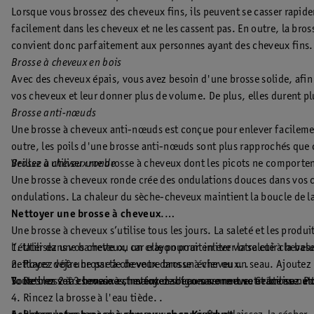
Lorsque vous brossez des cheveux fins, ils peuvent se casser rapid
facilement dans les cheveux et ne les cassent pas. En outre, la bro
convient donc parfaitement aux personnes ayant des cheveux fins.
Brosse à cheveux en bois
Avec des cheveux épais, vous avez besoin d'une brosse solide, afin 
vos cheveux et leur donner plus de volume. De plus, elles durent plu
Brosse anti-nœuds
Une brosse à cheveux anti-nœuds est conçue pour enlever facileme
outre, les poils d'une brosse anti-nœuds sont plus rapprochés que 
Veillez à utiliser une brosse à cheveux dont les picots ne comporte
Brosse à cheveux ronde
Une brosse à cheveux ronde crée des ondulations douces dans vos 
ondulations. La chaleur du sèche-cheveux maintient la boucle de la 
Nettoyer une brosse à cheveux
.
Une brosse à cheveux s’utilise tous les jours. La saleté et les prod
l’étaler dans vos cheveux, car elle pourrait irriter votre cuir chev
1. Utilisez une barrette ou un crayon pour enlever la saleté à la base
nettoyez déjà une partie de votre brosse à cheveux. .
2. Placez votre brosse à cheveux dans un évier ou un seau. Ajoute
Toutes les 2 à 3 semaines, nettoyez soigneusement votre brosse. Pou
3. Retirez votre brosse à cheveux de l'eau savonneuse et utilisez une
Votre brosse à cheveux est maintenant comme neuve. Grâce au netto
4. Rincez la brosse à l'eau tiède. .