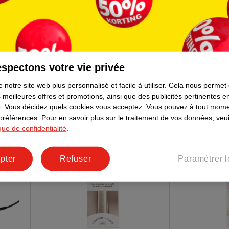
eveux
Tangle Teezer Hairbrush
Emily In Pari
Detangler Mini
758
spectons votre vie privée
 notre site web plus personnalisé et facile à utiliser.
Cela nous permet
 meilleures offres et promotions, ainsi que des publicités pertinentes 
.
Vous décidez quels cookies vous acceptez.
Vous pouvez à tout mome
 préférences.
Pour en savoir plus sur le traitement de vos données, veui
ique de confidentialité
.
pter
Refuser
Paramétrer l