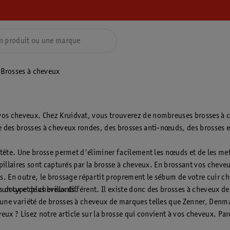
Brosses à cheveux
os cheveux. Chez Kruidvat, vous trouverez de nombreuses brosses à ch
e des brosses à cheveux rondes, des brosses anti-nœuds, des brosses 
 tête. Une brosse permet d'éliminer facilement les nœuds et de les met
pillaires sont capturés par la brosse à cheveux. En brossant vos cheveu
es. En outre, le brossage répartit proprement le sébum de votre cuir c
s doux et plus brillants.
n type de cheveux différent. Il existe donc des brosses à cheveux de to
 une variété de brosses à cheveux de marques telles que Zenner, Denm
eveux ? Lisez notre article sur la brosse qui convient à vos cheveux.