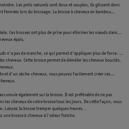
indre. Les poils naturels sont doux et souples, ils glissent donc
sont fermées lors du brossage. La brosse à cheveux en bambou
éale. Ces brosses ont plus de prise pour éliminer les nœuds dans
cheveux épais.
ds n'a pas de manche, ce qui permet d'appliquer plus de force. En
 les cheveux. Cette brosse permet de démêler les cheveux bouclés.
cheveux.
de et d'un sèche-cheveux, vous pouvez facilement créer ces
 cheveux.
’accumule également sur la brosse. Il est préférable de ne pas
ns les cheveux de votre brosse tous les jours. De cette façon, vous
. Laissez la brosse tremper quelques heures. .
 une brosse à cheveux à l'odeur fraîche.