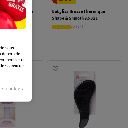
Babyliss Brosse Thermique
s Set De Coiffure
Shape & Smooth AS82E
8
24
 de vous
en dehors de
nt modifier ou
llez consulter
es cookies