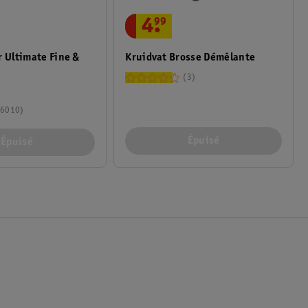
4
.
99
r Ultimate Fine &
Kruidvat Brosse Démêlante
3
6010
Épuisé
Épuisé