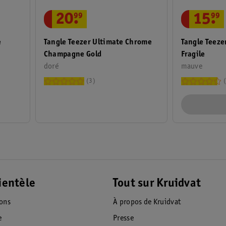
20
.
99
15
.
99
Tangle Teezer Ultimate Chrome
Tangle Teeze
e
Champagne Gold
Fragile
doré
mauve
3
ientèle
Tout sur Kruidvat
ions
À propos de Kruidvat
e
Presse