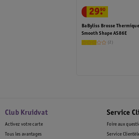
29
.
90
BaByliss Brosse Thermiqu
Smooth Shape AS86E
2
Club Kruidvat
Service Cl
Activez votre carte
Foire aux quest
Tous les avantages
Service Clientèl