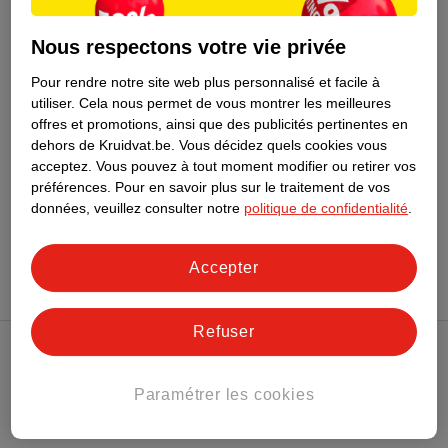
14
.
49
Nous respectons votre vie privée
Kruidvat Housse Pour
Douche Avant-Bras
Pour rendre notre site web plus personnalisé et facile à
utiliser.
Cela nous permet de vous montrer les meilleures
offres et promotions, ainsi que des publicités pertinentes en
dehors de Kruidvat.be.
Vous décidez quels cookies vous
acceptez.
Vous pouvez à tout moment modifier ou retirer vos
préférences.
Pour en savoir plus sur le traitement de vos
données, veuillez consulter notre
politique de confidentialité
.
Conseil sur la santé
Accepter
Refuser
Club Kruidvat
Paramétrer les cookies
Service Clientèle