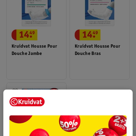
14
.
49
14
.
49
Kruidvat Housse Pour
Kruidvat Housse Pour
Douche Jambe
Douche Bras