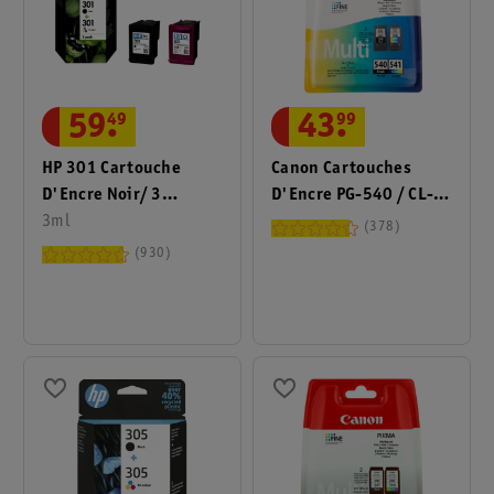
59
.
49
43
.
99
HP 301 Cartouche
Canon Cartouches
D'Encre Noir/ 3
D'Encre PG-540 / CL-
Couleurs
3ml
541 Noir & Couleur
378
930