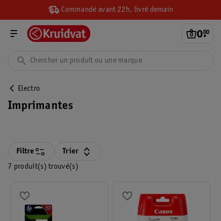
Commandé avant 22h, livré demain
0
.
00
Electro
Imprimantes
Filtre
Trier
7 produit(s) trouvé(s)