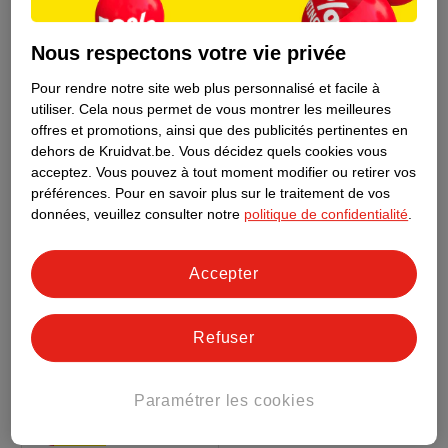
52
.
49
38
.
49
Nous respectons votre vie privée
HP 302 Cartouches
HP Cartouche D'Encre
D'Encre Noir + 3
304 Noir Et 304
Pour rendre notre site web plus personnalisé et facile à
utiliser.
Cela nous permet de vous montrer les meilleures
Couleurs
3.5ml, 3 x 4ml
Couleur
4ml + 4,5ml
offres et promotions, ainsi que des publicités pertinentes en
1022
708
dehors de Kruidvat.be.
Vous décidez quels cookies vous
acceptez.
Vous pouvez à tout moment modifier ou retirer vos
Épuisé
préférences.
Pour en savoir plus sur le traitement de vos
données, veuillez consulter notre
politique de confidentialité
.
Accepter
Refuser
Paramétrer les cookies
4
.
99