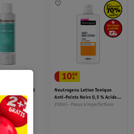
10
.
99
foliant Purifiant
Neutrogena Lotion Tonique
HA + 5% PHA
Anti-Points Noirs 0,5 % Acide
Salicylique
200ml - Peaux à imperfections
13