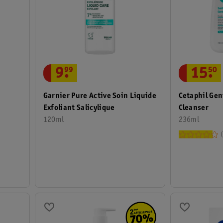
15
.
50
9
.
99
Cetaphil Gen
Garnier Pure Active Soin Liquide
Cleanser
Exfoliant Salicylique
236ml
120ml