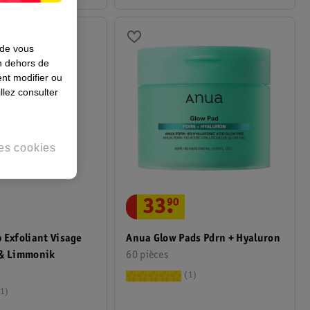
 de vous
en dehors de
nt modifier ou
llez consulter
es cookies
33
.
90
 Exfoliant Visage
Anua Glow Pads Pdrn + Hyaluron
 & Limmonik
60 pièces
1
1