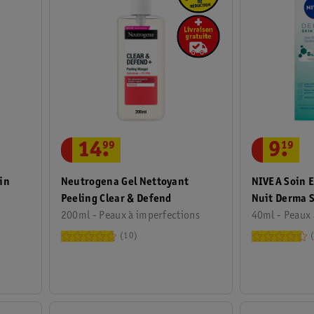
14
.
99
9
.
19
in
Neutrogena Gel Nettoyant
NIVEA Soin E
Peeling Clear & Defend
Nuit Derma S
200ml - Peaux à imperfections
40ml - Peaux 
10