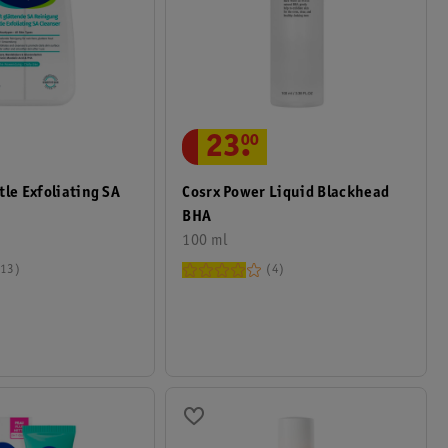
23
.
00
tle Exfoliating SA
Cosrx Power Liquid Blackhead
BHA
100 ml
13
4