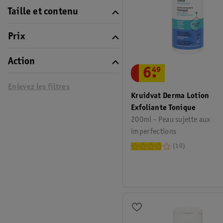
Taille et contenu
Prix
Action
6
.
49
Enlevez les filtres
Kruidvat Derma Lotion
Exfoliante Tonique
200ml - Peau sujette aux
imperfections
10