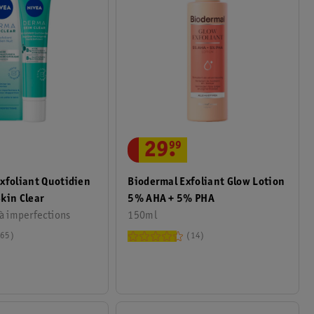
29
.
99
xfoliant Quotidien
Biodermal Exfoliant Glow Lotion
kin Clear
5% AHA + 5% PHA
à imperfections
150ml
65
14