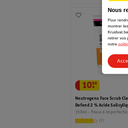
Nous re
Pour rendre
montrer les
Kruidvat.be
retirer vos
notre
polit
Acce
10
.
99
Neutrogena Face Scrub Cle
Defend 2 % Acide Salicyli
150ml - Peaux à imperfectio
2