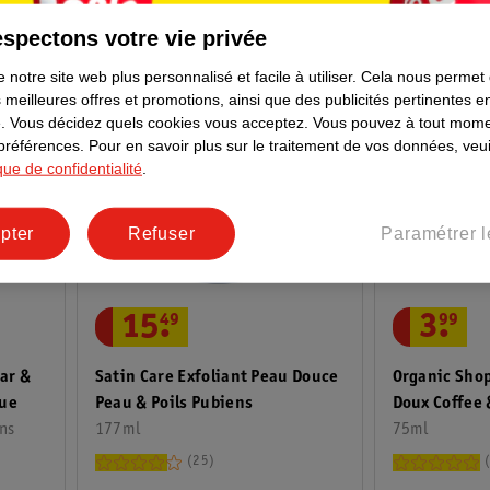
spectons votre vie privée
 notre site web plus personnalisé et facile à utiliser.
Cela nous permet
 meilleures offres et promotions, ainsi que des publicités pertinentes 
.
Vous décidez quels cookies vous acceptez.
Vous pouvez à tout mome
 préférences.
Pour en savoir plus sur le traitement de vos données, veui
ique de confidentialité
.
pter
Refuser
Paramétrer l
15
.
49
3
.
99
ar &
Satin Care Exfoliant Peau Douce
Organic Shop
que
Peau & Poils Pubiens
Doux Coffee
ns
177ml
75ml
25