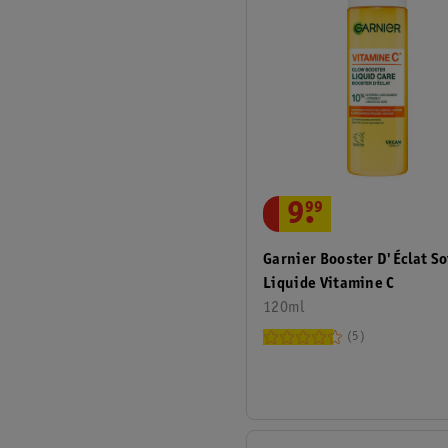
9
.
99
Garnier Booster D'Éclat So
Liquide Vitamine C
120ml
5