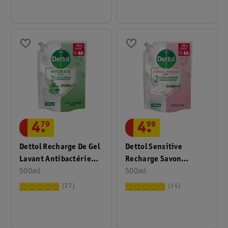
4
.
79
4
.
99
Dettol Recharge De Gel
Dettol Sensitive
Lavant Antibactérien
Recharge Savon
Aloe Vera Hydrating
500ml
Antibactérien
500ml
27
14