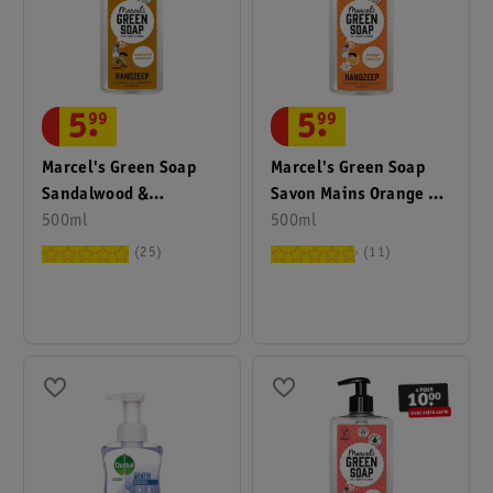
5
.
99
5
.
99
Marcel's Green Soap
Marcel's Green Soap
Sandalwood &
Savon Mains Orange &
Cardamom
500ml
Jasmine
500ml
25
11