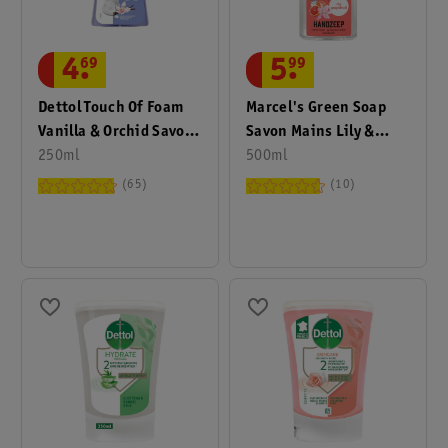
4
.
69
5
.
99
Dettol Touch Of Foam
Marcel's Green Soap
Vanilla & Orchid Savon
Savon Mains Lily &
Pour Les Mains
250ml
Grapefruit
500ml
65
10