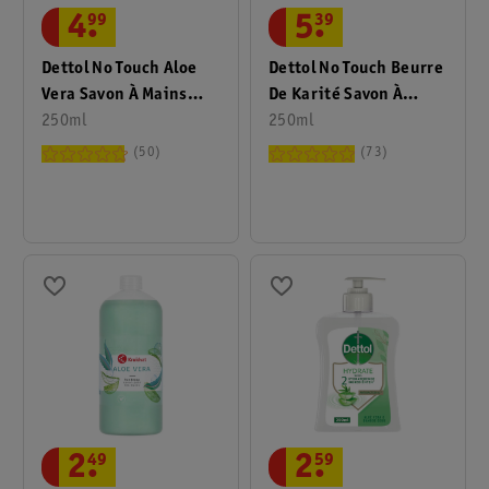
4
.
99
5
.
39
Dettol No Touch Aloe
Dettol No Touch Beurre
Vera Savon À Mains
De Karité Savon À
Recharge
250ml
Mains Recharge
250ml
50
73
2
.
49
2
.
59