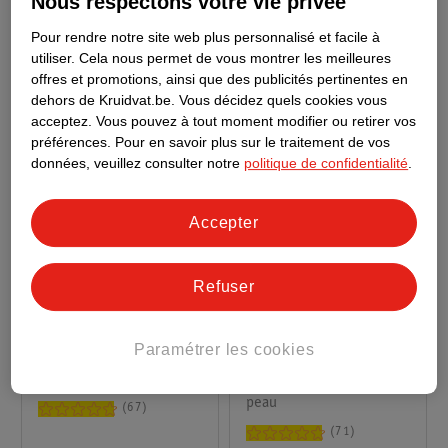
Nous respectons votre vie privée
89
73
Pour rendre notre site web plus personnalisé et facile à
utiliser.
Cela nous permet de vous montrer les meilleures
offres et promotions, ainsi que des publicités pertinentes en
dehors de Kruidvat.be.
Vous décidez quels cookies vous
acceptez.
Vous pouvez à tout moment modifier ou retirer vos
préférences.
Pour en savoir plus sur le traitement de vos
données, veuillez consulter notre
politique de confidentialité
.
Accepter
Refuser
3
.
19
1
.
69
Palmolive Hygiene Plus
Kruidvat Almond
Paramétrer les cookies
Savon Liquide
Handsoap
Antibactérien Kitchen
300ml - tous types de
500ml
peau
67
71