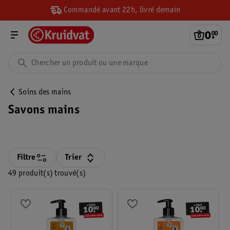
Commandé avant 22h, livré demain
0
.
00
Soins des mains
Savons mains
Filtre
Trier
49 produit(s) trouvé(s)