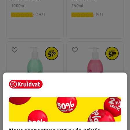
1000ml
250ml
143
61
1
.
69
1
.
69
Kruidvat Aloe Vera
Kruidvat Rose Savon
Savon À Mains
Pour Les Mains
500ml
500ml