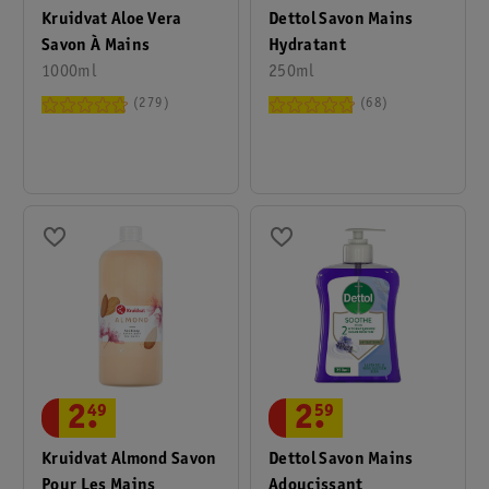
Kruidvat Aloe Vera
Dettol Savon Mains
Savon À Mains
Hydratant
1000ml
250ml
279
68
2
.
49
2
.
59
Kruidvat Almond Savon
Dettol Savon Mains
Pour Les Mains
Adoucissant