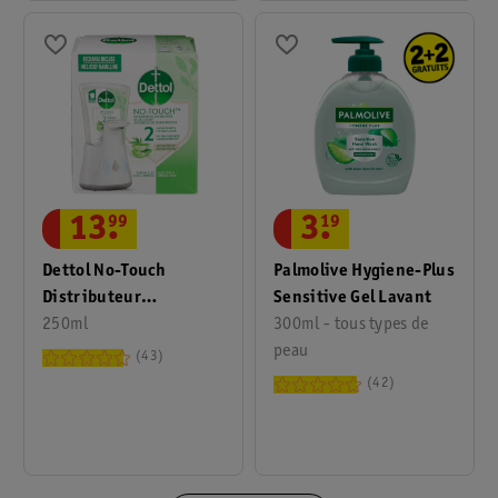
3
.
19
13
.
99
Palmolive Hygiene-Plus
Dettol No-Touch
Sensitive Gel Lavant
Distributeur
300ml - tous types de
Automatique De Savon
250ml
peau
43
42