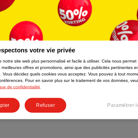
ions
À propos de Kruidvat
e
Presse
raison
Formule commerciale
Coordonnées de l’entreprise
Plus durable
spectons votre vie privée
Réseaux sociaux
 notre site web plus personnalisé et facile à utiliser.
Cela nous permet
Emploi
 meilleures offres et promotions, ainsi que des publicités pertinentes 
Pages d’informations
.
Vous décidez quels cookies vous acceptez.
Vous pouvez à tout mome
 préférences.
Pour en savoir plus sur le traitement de vos données, veui
ique de confidentialité
.
pter
Refuser
Paramétrer l