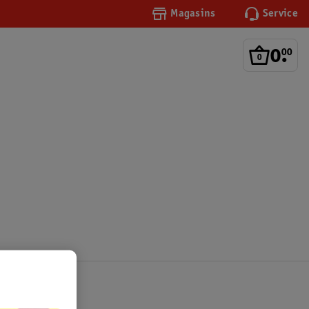
Magasins
Service
0
.
00