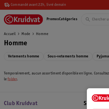
Commandé avant 22h, livré demain
Promos
Catégories
Accueil
Mode
Homme
Homme
Vetements homme
Sous-vetements homme
Pyjam
Temporairement, aucun assortiment disponible en ligne. Consulte
le
folder
.
Club Kruidvat
Service Cl