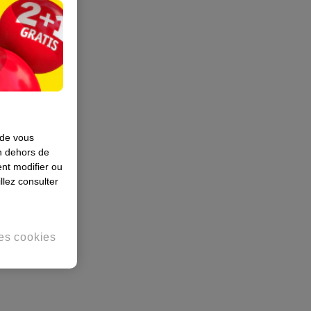
 de vous
en dehors de
nt modifier ou
llez consulter
es cookies