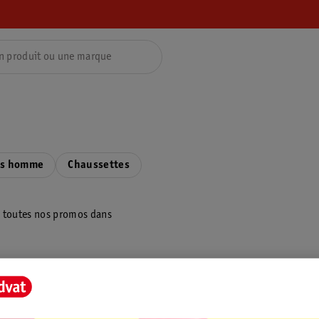
as homme
Chaussettes
z toutes nos promos dans
ientèle
Tout sur Kruidvat