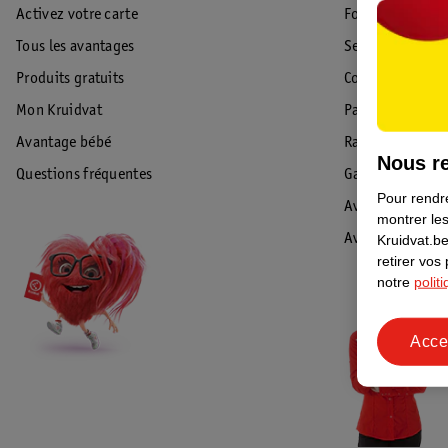
Activez votre carte
Foire aux quest
Tous les avantages
Service Clientèl
Produits gratuits
Commande & Liv
Mon Kruidvat
Paiement
Avantage bébé
Rappel & Retour
Nous re
Questions fréquentes
Garantie
Pour rendre
Avis de sécurité
montrer les
Avis
Kruidvat.be
retirer vos
notre
polit
Acce