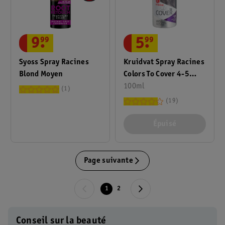
5
.
99
9
.
99
Kruidvat Spray Racines
Syoss Spray Racines
Colors To Cover 4-5
Blond Moyen
Brun Foncé
100ml
1
19
Épuisé
Page suivante
1
2
Conseil sur la beauté