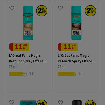
11
.
99
11
.
99
L'Oréal Paris Magic
L'Oréal Paris Magic
Retouch Spray Effaceur
Retouch Spray Effaceur
De Racines 9 Clair Doré
75ml
De Racines Marron
75ml
Acajou
22
4