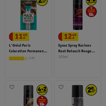
11
.
49
12
.
49
L'Oréal Paris
Syoss Spray Racines
Coloration Permanente
Root Retouch Rouge
Magic Retouch 6 Blond
Cachemire
120ml
48
Foncé