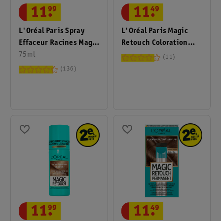
11
.
99
11
.
49
L'Oréal Paris Spray
L'Oréal Paris Magic
Effaceur Racines Magic
Retouch Coloration
Retouch Le Blond
75ml
Permanente 3 Châtain
11
Foncé
136
11
.
99
11
.
49