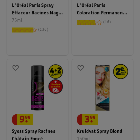
L'Oréal Paris Spray
L'Oréal Paris
Effaceur Racines Magic
Coloration Permanente
Retouch Le Beige
75ml
Magic Retouch 5
16
Châtain Clair
136
9
.
99
3
.
99
Syoss Spray Racines
Kruidvat Spray Blond
Châtain Foncé
150ml