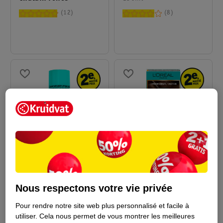
12
8
11
.
99
11
.
49
L'Oréal Paris Magic
L'Oréal Paris Magic
Nous respectons votre vie privée
Retouch Le Châtain
Retouch Coloration
Effaceur De Racines
75ml
Permanente 4 Châtain
8
Pour rendre notre site web plus personnalisé et facile à
136
utiliser.
Cela nous permet de vous montrer les meilleures