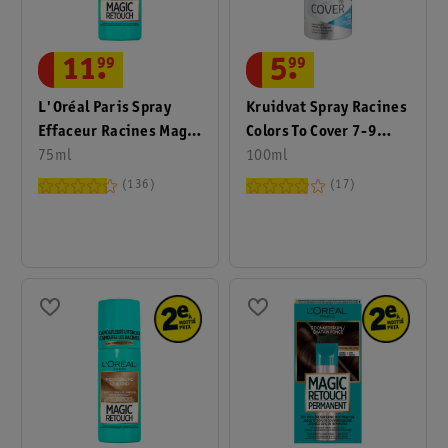
11
.
99
5
.
99
L'Oréal Paris Spray
Kruidvat Spray Racines
Effaceur Racines Magic
Colors To Cover 7-9
Retouch Le Noir
75ml
Blond Foncé
100ml
136
17