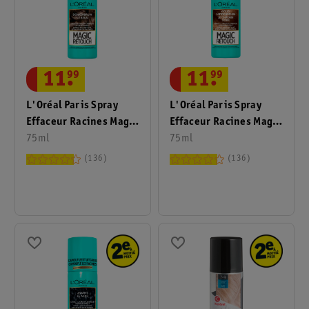
11
.
99
11
.
99
L'Oréal Paris Spray
L'Oréal Paris Spray
Effaceur Racines Magic
Effaceur Racines Magic
Retouch Le Brun
75ml
Retouch Le Châtain
75ml
Doré
136
136