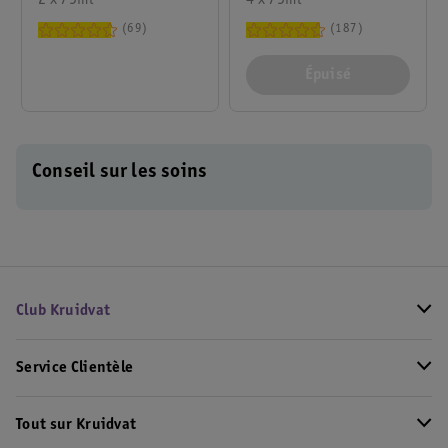
2 x 75ml
Repair Whitening
4 x 75ml
69
187
Épuisé
Conseil sur les soins
Club Kruidvat
Service Clientèle
Tout sur Kruidvat