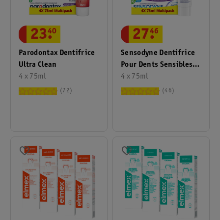
23
.
40
27
.
46
Parodontax Dentifrice
Sensodyne Dentifrice
Ultra Clean
Pour Dents Sensibles
4 x 75ml
Rapid Relief
4 x 75ml
72
46