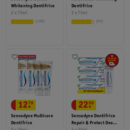
Whitening Dentifrice
Dentifrice
2 x 75ml
2 x 75ml
108
69
12
.
79
22
.
99
Sensodyne Multicare
Sensodyne Dentifrice
Dentifrice
Repair & Protect Deep