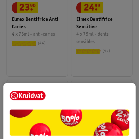
24
.
99
23
.
90
Elmex Dentifrice
Elmex Dentifrice Anti
Sensitive
Caries
4 x 75ml - dents
4 x 75ml - anti-caries
sensibles
44
45
96
59