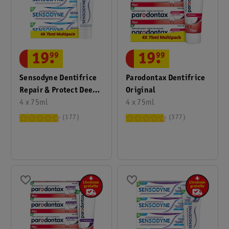
19
.
99
19
.
99
Sensodyne Dentifrice
Parodontax Dentifrice
Repair & Protect Deep
Original
Repair
4 x 75ml
4 x 75ml
177
377