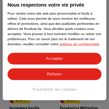
19
.
10
.
Nous respectons votre vie privée
Sensodyne Dentifrice
Parodontax Fluor
Pour rendre notre site web plus personnalisé et facile à
Proglasur Daily
Dentifrice
utiliser.
Cela nous permet de vous montrer les meilleures
Protection Multi-
4 x 75ml
2 x 75ml
offres et promotions, ainsi que des publicités pertinentes en
Action
dehors de Kruidvat.be.
Vous décidez quels cookies vous
149
379
acceptez.
Vous pouvez à tout moment modifier ou retirer vos
préférences.
Pour en savoir plus sur le traitement de vos
données, veuillez consulter notre
politique de confidentialité
.
Accepter
Refuser
Paramétrer les cookies
10
.
79
10
.
59
Sensodyne Gentle
Parodontax Whitening