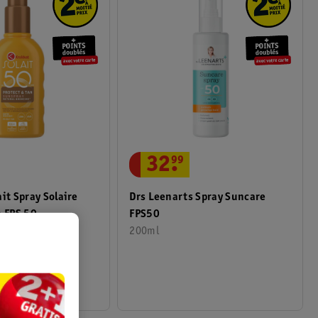
32
.
99
it Spray Solaire
Drs Leenarts Spray Suncare
n FPS 50
FPS50
200ml
7