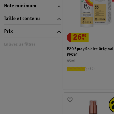
Note minimum
Taille et contenu
Prix
26
.
99
Enlevez les filtres
P20 Spray Solaire Original
FPS30
85ml
25