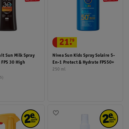
21
.
79
ait Sun Milk Spray
Nivea Sun Kids Spray Solaire 5-
 FPS 30 High
En-1 Protect & Hydrate FPS50+
250 ml
5