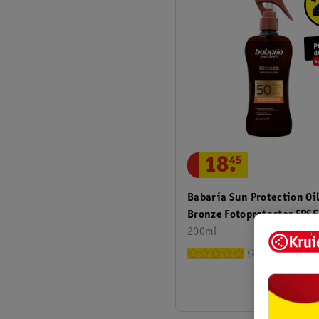
18
.
45
Babaria Sun Protection Oil
Bronze Fotoprotector FPS
200ml
1