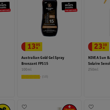
13
.
95
23
.
39
Australian Gold Gel Spray
NIVEA Sun Ba
Bronzant FPS15
Solaire Sens
100ml
250ml
10