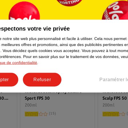
spectons votre vie privée
 notre site web plus personnalisé et facile à utiliser.
Cela nous permet
 meilleures offres et promotions, ainsi que des publicités pertinentes 
.
Vous décidez quels cookies vous acceptez.
Vous pouvez à tout mome
 préférences.
Pour en savoir plus sur le traitement de vos données, veui
ique de confidentialité
.
8
.
99
9
.
49
pter
Refuser
Paramétrer l
nt
Kruidvat Solait Spray Solaire
Kruidvat Sol
30
Sport FPS 30
Scalp FPS 50
200ml
200ml
15