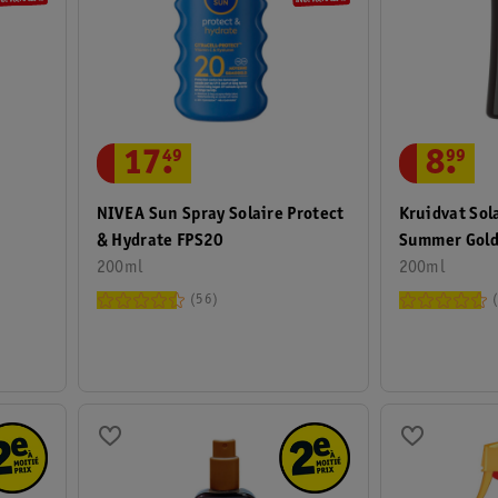
17
.
49
8
.
99
NIVEA Sun Spray Solaire Protect
Kruidvat Sol
& Hydrate FPS20
Summer Gold
200ml
200ml
56