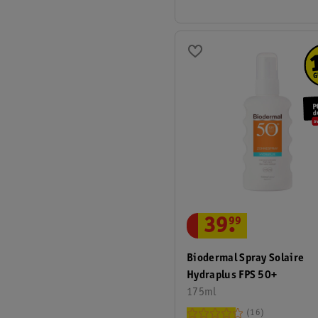
39
.
99
Biodermal Spray Solaire
Hydraplus FPS 50+
175ml
16