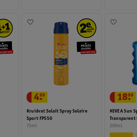
18
.
99
4
.
99
NIVEA Sun Sp
Kruidvat Solait Spray Solaire
Transparent 
Sport FPS50
FPS30
200ml
75ml