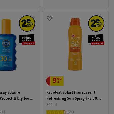
9
.
99
ray Solaire
Kruidvat Solait Transparent
Protect & Dry Touch
Refreshing Sun Spray FPS 50
High
200ml
78
24