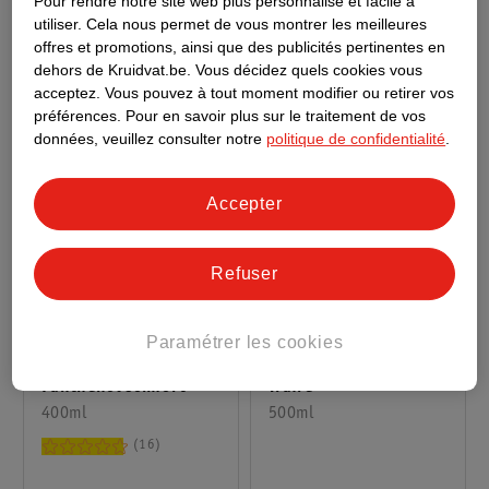
Pour rendre notre site web plus personnalisé et facile à
4
50
utiliser.
Cela nous permet de vous montrer les meilleures
offres et promotions, ainsi que des publicités pertinentes en
dehors de Kruidvat.be.
Vous décidez quels cookies vous
acceptez.
Vous pouvez à tout moment modifier ou retirer vos
préférences.
Pour en savoir plus sur le traitement de vos
données, veuillez consulter notre
politique de confidentialité
.
Accepter
Refuser
11
.
99
3
.
49
Paramétrer les cookies
Mixa Crème Apaisante
Kruidvat Graisse À
Panthenol Comfort
Traire
400ml
500ml
16