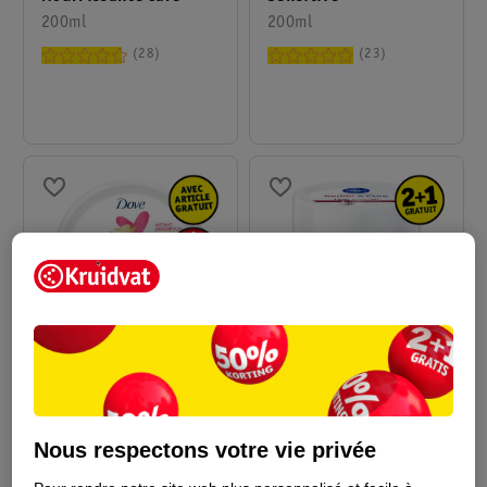
200ml
200ml
28
23
7
.
99
12
.
99
Dove Crème Body Love
NIVEA Crème Repair &
Light Hydration One
Care Urea
Nous respectons votre vie privée
250ml
400ml