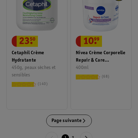
23
.
50
10
.
99
Cetaphil Crème
Nivea Crème Corporelle
Hydratante
Repair & Care
450g, peaux sèches et
Fragrance Free
400ml
sensibles
68
140
Page suivante