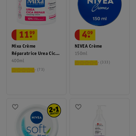
11
.
99
4
.
09
Mixa Crème
NIVEA Crème
Réparatrice Urea Cica
150ml
Repair+
400ml
333
73