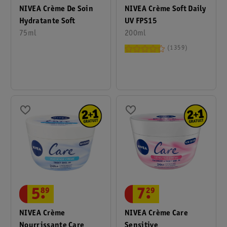
NIVEA Crème Soft Daily
NIVEA Crème De Soin
UV FPS15
Hydratante Soft
200ml
75ml
1359
5
.
89
7
.
29
NIVEA Crème
NIVEA Crème Care
Nourrissante Care
Sensitive