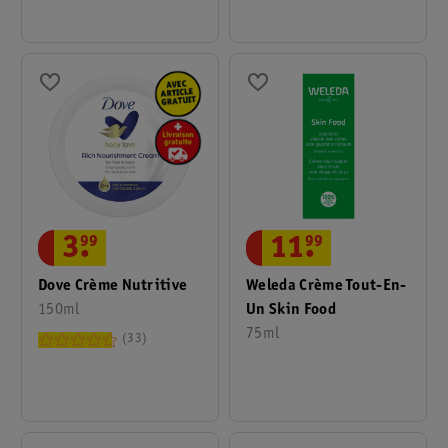
3
.
99
11
.
99
Dove Crème Nutritive
Weleda Crème Tout-En-
150ml
Un Skin Food
75ml
33