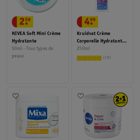
2
.
59
4
.
99
NIVEA Soft Mini Crème
Kruidvat Crème
Hydratante
Corporelle Hydratante
50ml - Tous types de
Derma
250ml
peaux
19