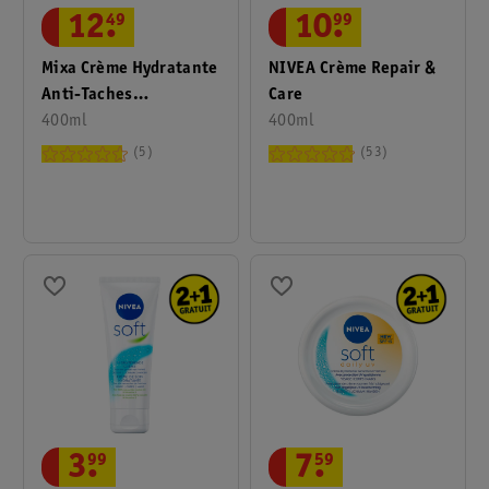
12
.
49
10
.
99
Mixa Crème Hydratante
NIVEA Crème Repair &
Anti-Taches
Care
Niacinamide Bright
400ml
400ml
5
53
7
.
59
3
.
99