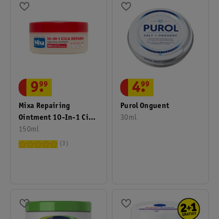
9
.
99
4
.
99
Mixa Repairing
Purol Onguent
Ointment 10-In-1 Cica
30ml
Repair+
150ml
3