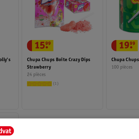
15
.
99
19
.
99
Chupa Chups Boîte Crazy Dips
lly's
Chupa Chups 
Strawberry
100 pièces
24 pièces
1