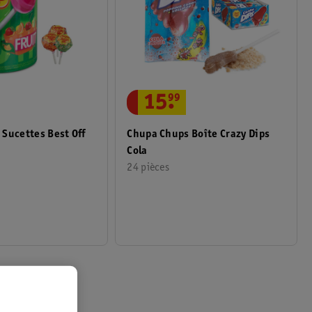
15
.
99
Chupa Chups Boîte Crazy Dips
Sucettes Best Off
Cola
24 pièces