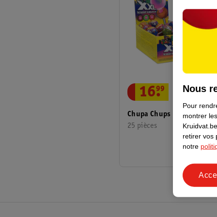
Nous re
16
.
99
Pour rendre
Chupa Chups Boîte XXL
montrer les
Kruidvat.be
25 pièces
retirer vos
notre
polit
Acce