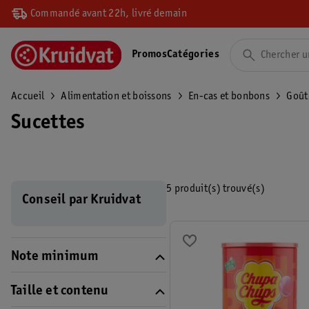
Commandé avant 22h, livré demain
Promos
Catégories
Accueil
Alimentation et boissons
En-cas et bonbons
Goût
Sucettes
5 produit(s) trouvé(s)
Conseil par Kruidvat
Note minimum
Taille et contenu