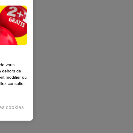
 de vous
en dehors de
nt modifier ou
llez consulter
es cookies