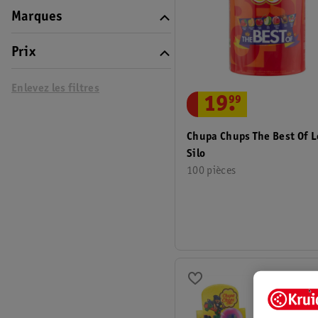
Marques
Prix
Enlevez les filtres
19
.
99
Chupa Chups The Best Of Lo
Silo
100 pièces