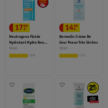
17
.
99
14
.
99
Neutrogena Fluide
Dermolin Crème De
Hydratant Hydro Boost
Jour Peaux Très Sèches
FPS50
50ml
50ml
29
12