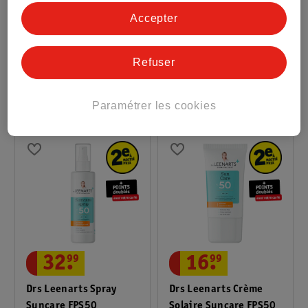
Drs. Leenarts Suncare
Drs Leenarts Fluide
Accepter
Crème Solaire FPS50
Suncare FPS50
100ml
50ml
Refuser
9
Paramétrer les cookies
16
.
99
32
.
99
Drs Leenarts Crème
Drs Leenarts Spray
Solaire Suncare FPS50
Suncare FPS50