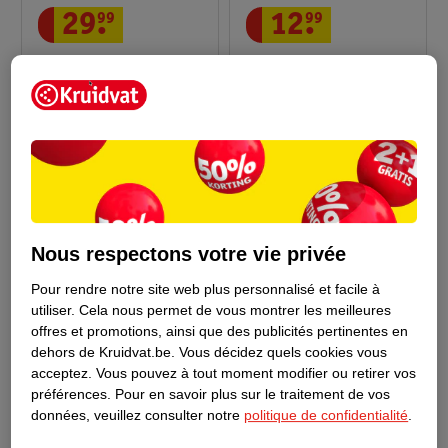
29
.
99
12
.
99
Drs Leenarts Crème
Drs Leenarts Suncare
Solaire Suncare FPS30
FPS30
200ml
50ml
1
Nous respectons votre vie privée
Pour rendre notre site web plus personnalisé et facile à
utiliser.
Cela nous permet de vous montrer les meilleures
offres et promotions, ainsi que des publicités pertinentes en
dehors de Kruidvat.be.
Vous décidez quels cookies vous
acceptez.
Vous pouvez à tout moment modifier ou retirer vos
préférences.
Pour en savoir plus sur le traitement de vos
données, veuillez consulter notre
politique de confidentialité
.
21
.
99
22
.
99