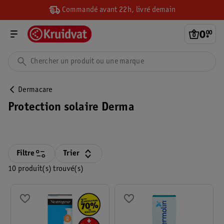
Commandé avant 22h, livré demain
0
.
00
Dermacare
Protection solaire Derma
Filtre
Trier
10 produit(s) trouvé(s)