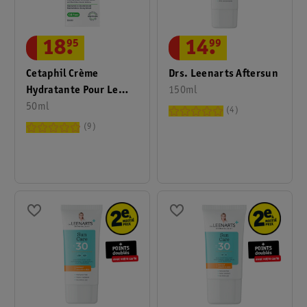
18
.
95
14
.
99
Cetaphil Crème
Drs. Leenarts Aftersun
Hydratante Pour Le
150ml
Visage Avec FPS30
50ml
4
Daily Defense
9