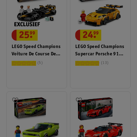
25
.
99
24
.
99
LEGO Speed Champions
LEGO Speed Champions
Voiture De Course De
Supercar Porsche 911
L’Écurie APXGP Tirée
GT3 RS 77239
5
13
Du Film F1 77252