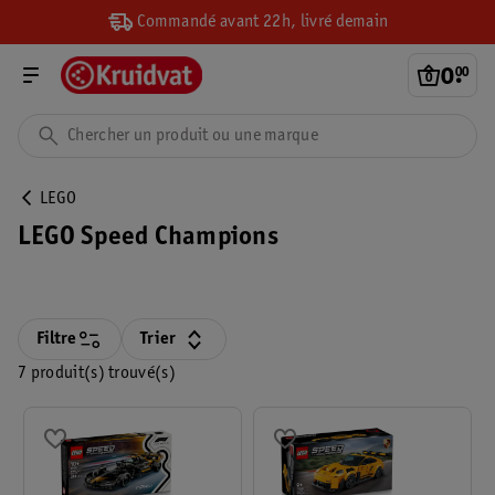
Commandé avant 22h, livré demain
0
.
00
LEGO
LEGO Speed Champions
Filtre
Trier
7 produit(s) trouvé(s)