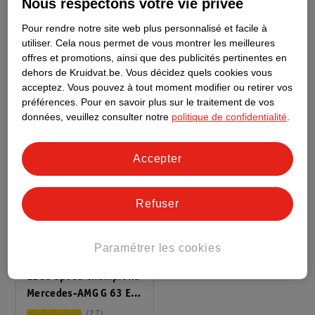
Nous respectons votre vie privée
LEGO Speed Champions
LEGO Minecraft Le
Hypercar Bugatti
Creeper 21276
Pour rendre notre site web plus personnalisé et facile à
utiliser.
Cela nous permet de vous montrer les meilleures
Centodieci 77240
9
3
offres et promotions, ainsi que des publicités pertinentes en
dehors de Kruidvat.be.
Vous décidez quels cookies vous
acceptez.
Vous pouvez à tout moment modifier ou retirer vos
préférences.
Pour en savoir plus sur le traitement de vos
données, veuillez consulter notre
politique de confidentialité
.
Accepter
Refuser
44
.
99
Paramétrer les cookies
LEGO Speed Champions
Mercedes-AMG G 63 Et
Mercedes-AMG SL 63
27