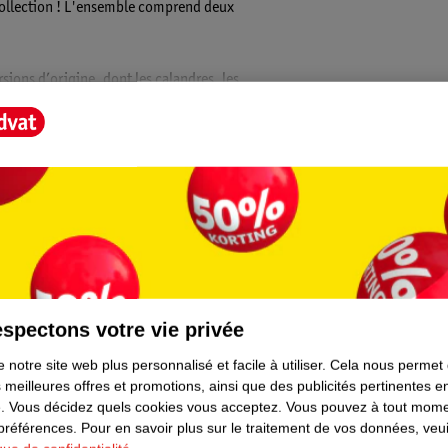
collection ! L'ensemble comprend deux
sions d’origine, dont les calandres, les
n Mercedes. Tu as construit les voitures et tu
de chevet.
u l’application LEGO Builder, qui offre une
t Score".
spectons votre vie privée
 notre site web plus personnalisé et facile à utiliser.
Cela nous permet
 meilleures offres et promotions, ainsi que des publicités pertinentes 
.
Vous décidez quels cookies vous acceptez.
Vous pouvez à tout mome
 préférences.
Pour en savoir plus sur le traitement de vos données, veui