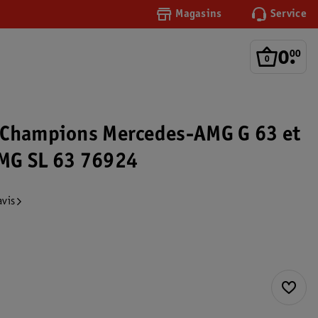
Magasins
Service
0
.
00
 Champions Mercedes-AMG G 63 et
MG SL 63 76924
avis