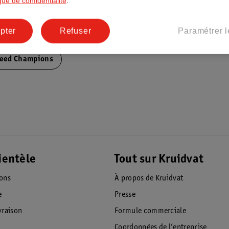
ique de confidentialité
.
pter
Refuser
Paramétrer l
peed Champions
ientèle
Tout sur Kruidvat
ions
À propos de Kruidvat
e
Presse
raison
Formule commerciale
Coordonnées de l’entreprise