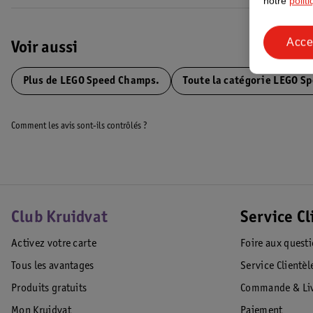
notre
polit
Acce
Voir aussi
Plus de
LEGO Speed Champs.
Toute la catégorie LEGO S
Comment les avis sont-ils contrôlés ?
Club Kruidvat
Service Cl
Activez votre carte
Foire aux quest
Tous les avantages
Service Clientèl
Produits gratuits
Commande & Liv
Mon Kruidvat
Paiement