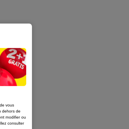
 de vous
en dehors de
nt modifier ou
llez consulter