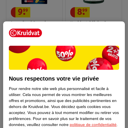
9
.
99
8
.
99
Lucovitaal Capsules
Kruidvat Gélules Super
Minis D'Huile De
Huile De Poisson
Poisson Oméga-3
60 pièces
60 pièces
Nous respectons votre vie privée
Pour rendre notre site web plus personnalisé et facile à
utiliser.
Cela nous permet de vous montrer les meilleures
offres et promotions, ainsi que des publicités pertinentes en
dehors de Kruidvat.be.
Vous décidez quels cookies vous
acceptez.
Vous pouvez à tout moment modifier ou retirer vos
22
.
99
préférences.
Pour en savoir plus sur le traitement de vos
données, veuillez consulter notre
politique de confidentialité
.