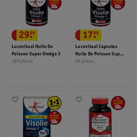
29
.
99
17
.
99
Lucovitaal Huile De
Lucovitaal Capsules
Poisson Super Oméga 3
Huile De Poisson Super
120 pièces
Oméga 3
60 pièces