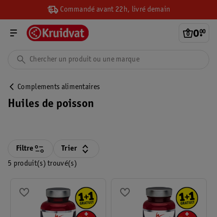
Commandé avant 22h, livré demain
0
.
00
Complements alimentaires
Huiles de poisson
Filtre
Trier
5 produit(s) trouvé(s)