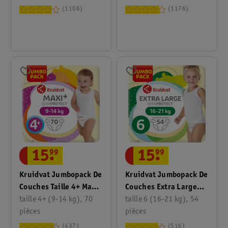
1106
1176
15
.
99
15
.
99
Kruidvat Jumbopack De
Kruidvat Jumbopack De
Couches Taille 4+ Maxi
Couches Extra Large
Plus
taille 4+ (9-14 kg), 70
Taille 6
taille 6 (16-21 kg), 54
pièces
pièces
437
516