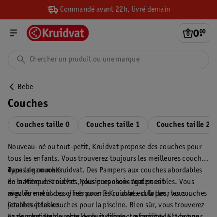
Commandé avant 22h, livré demain
0
.
00
Bebe
Couches
Couches taille 0
Couches taille 1
Couches taille 2
Nouveau-né ou tout-petit, Kruidvat propose des couches pour
tous les enfants. Vous trouverez toujours les meilleures couches
dans la gamme Kruidvat. Des Pampers aux couches abordables
Types de couches
de la Marque Kruidvat. Nous proposons également
En matière de couches, plusieurs choix sont possibles. Vous
régulièrement des offres pour les couches-culottes, les couches
avez du mal à vous y retrouver ? Kruidvat est là pour vous.
jetables et les couches pour la piscine. Bien sûr, vous trouverez
Couches jetables