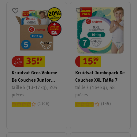
de
35
.
99
15
.
99
44
.
99
Kruidvat Gros Volume
Kruidvat Jumbopack De
De Couches Junior
Couches XXL Taille 7
Taille 5
taille 5 (13-17kg), 204
taille 7 (16+ kg), 48
pièces
pièces
1106
145