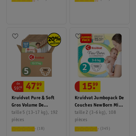
de
47
.
99
15
.
99
59
.
99
Kruidvat Pure & Soft
Kruidvat Jumbopack De
Gros Volume De
Couches NewBorn Mini
Couches Taille 5
taille 5 (13-17 kg), 192
Taille 2
taille 2 (3-6 kg), 108
pièces
pièces
18
345