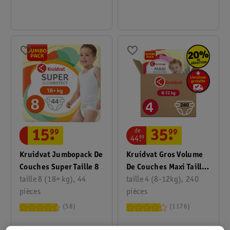
de
15
.
99
35
.
99
44
.
99
Kruidvat Jumbopack De
Kruidvat Gros Volume
Couches Super Taille 8
De Couches Maxi Taille
taille 8 (18+ kg), 44
4
taille 4 (8-12kg), 240
pièces
pièces
58
1176