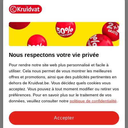
Nous respectons votre vie privée
Pour rendre notre site web plus personnalisé et facile à
15
.
99
15
.
99
utiliser.
Cela nous permet de vous montrer les meilleures
offres et promotions, ainsi que des publicités pertinentes en
Kruidvat Jumbopack De
Kruidvat Jumbopack De
dehors de Kruidvat.be.
Vous décidez quels cookies vous
Couches NewBorn
Couches Midi Taille 3
acceptez.
Vous pouvez à tout moment modifier ou retirer vos
Small Taille 1
taille 1 (2-5 kg), 108
taille 3 (5-9 kg), 94
préférences.
Pour en savoir plus sur le traitement de vos
données, veuillez consulter notre
politique de confidentialité
.
pièces
pièces
418
741
Accepter