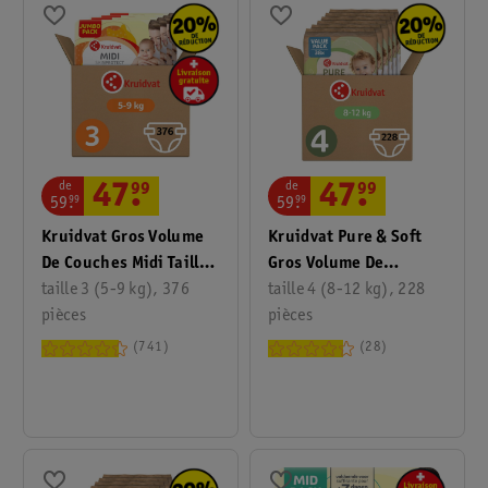
de
de
47
.
99
47
.
99
59
.
99
59
.
99
Kruidvat Gros Volume
Kruidvat Pure & Soft
De Couches Midi Taille
Gros Volume De
3 2 Mois
taille 3 (5-9 kg), 376
Couches Taille 4
taille 4 (8-12 kg), 228
pièces
pièces
741
28