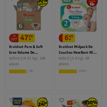
de
47
.
99
6
.
49
59
.
99
Kruidvat Pure & Soft
Kruidvat Midpack De
Gros Volume De
Couches NewBorn Mini
Couches Taille 6
taille 6 (16-21 kg), 168
Taille 2
taille 2 (3-6 kg), 48
pièces
pièces
8
345