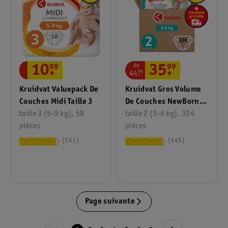
de
10
.
99
35
.
99
44
.
99
Kruidvat Valuepack De
Kruidvat Gros Volume
Couches Midi Taille 3
De Couches NewBorn
taille 3 (5-9 kg), 58
Mini Taille 2
taille 2 (3-6 kg), 324
pièces
pièces
741
345
Page suivante