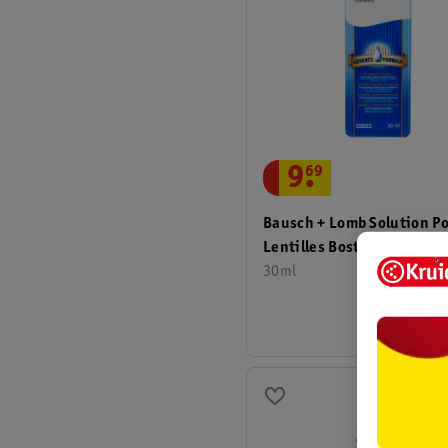
9
.
69
Bausch + Lomb Solution P
Lentilles Boston Cleaner
30ml