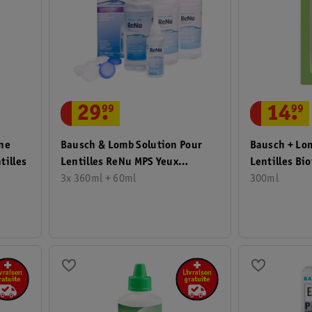
29
.
99
14
.
99
One
Bausch & Lomb Solution Pour
Bausch + Lo
tilles
Lentilles ReNu MPS Yeux
Lentilles Bi
Sensibles
3x 360ml + 60ml
Solution
300ml