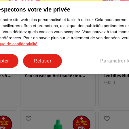
spectons votre vie privée
 notre site web plus personnalisé et facile à utiliser.
Cela nous permet
 meilleures offres et promotions, ainsi que des publicités pertinentes 
.
Vous décidez quels cookies vous acceptez.
Vous pouvez à tout mome
 préférences.
Pour en savoir plus sur le traitement de vos données, veui
ique de confidentialité
.
11
.
39
1
.
99
pter
Refuser
Paramétrer l
n Pour
Bausch + Lo
Kruidvat Opticare Boîtier De
s All-
Lentilles Mu
Conservation Antibactérien
ReNu
240ml
Pour Lentilles De Contact