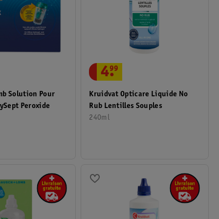
4
.
99
mb Solution Pour
Kruidvat Opticare Liquide No
sySept Peroxide
Rub Lentilles Souples
240ml