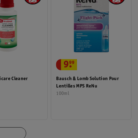
9
.
99
Bausch & Lomb Solution Pour
icare Cleaner
Lentilles MPS ReNu
100ml