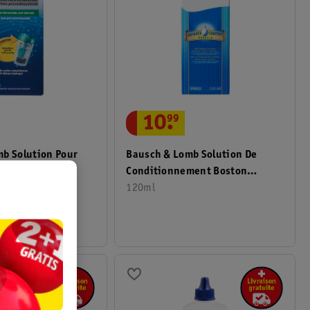
10
.
99
mb Solution Pour
Bausch & Lomb Solution De
sySept Peroxyde
Conditionnement Boston
Advance Comfort Formula
120ml