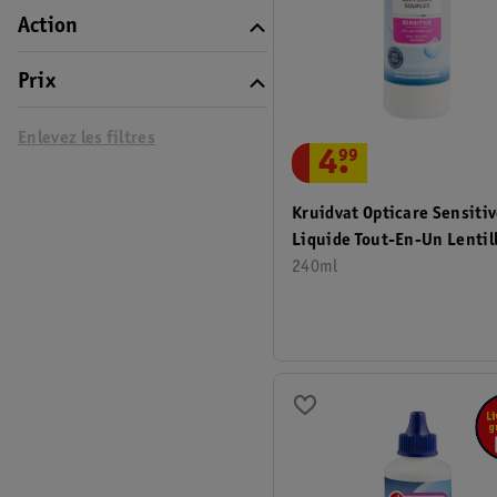
Action
Prix
Enlevez les filtres
4
.
99
Kruidvat Opticare Sensiti
Liquide Tout-En-Un Lentil
Souples
240ml