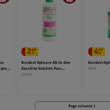
2
.
49
4
.
29
our
Kruidvat Opticare All-In-One
Kruidvat Opt
urpose
Sensitive Solution Pour
40ml
Lentilles De Contact Rigides
100ml
Page suivante