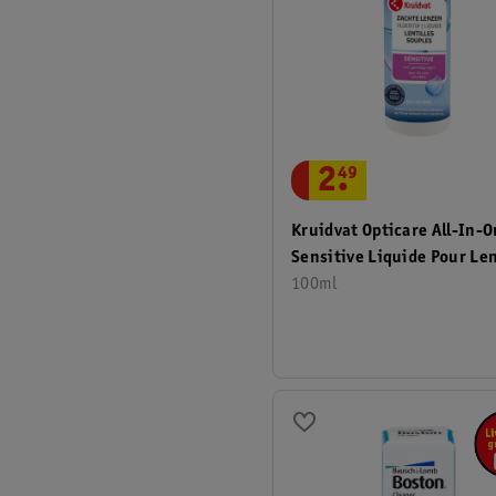
2
.
49
Kruidvat Opticare All-In-
Sensitive Liquide Pour Len
100ml