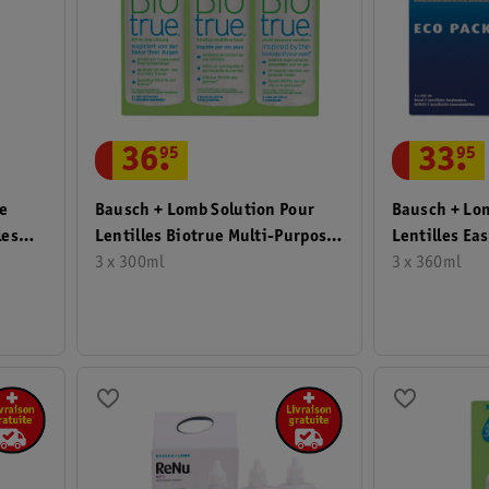
36
.
95
33
.
95
ve
Bausch + Lomb Solution Pour
Bausch + Lo
les
Lentilles Biotrue Multi-Purpose
Lentilles Ea
Solution
3 x 300ml
3 x 360ml