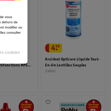
 de vous
en dehors de
nt modifier ou
llez consulter
4
.
99
es cookies
mb Solution Pour
Kruidvat Opticare Liquide Tout-
ltifonctions MPS
En-Un Lentilles Souples
240ml