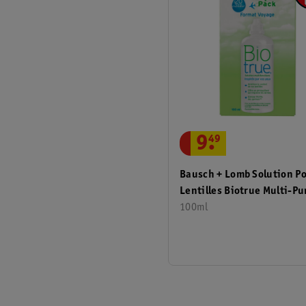
9
.
49
Bausch + Lomb Solution P
Lentilles Biotrue Multi-P
Solution Flight Pack
100ml