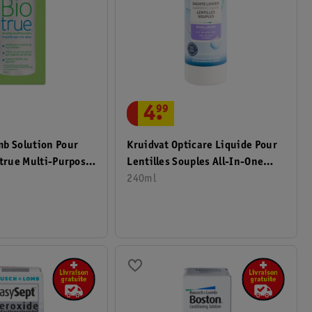
4
.
99
mb Solution Pour
Kruidvat Opticare Liquide Pour
otrue Multi-Purpose
Lentilles Souples All-In-One
Hyaluronate
240ml