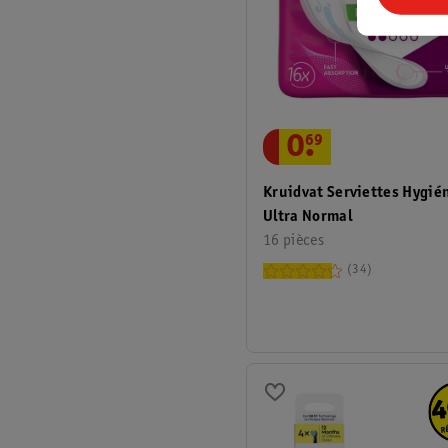
0
.
69
Kruidvat Serviettes Hygié
Ultra Normal
16 pièces
34