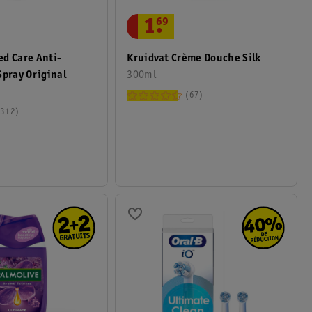
1
.
69
d Care Anti-
Kruidvat Crème Douche Silk
Spray Original
300ml
67
312