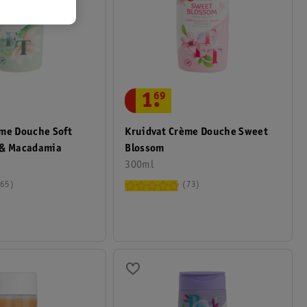
1
.
69
ème Douche Soft
Kruidvat Crème Douche Sweet
 & Macadamia
Blossom
300ml
65
73