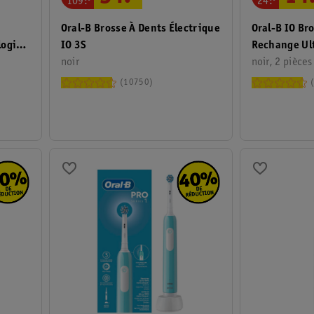
109
.
24
.
Oral-B Brosse À Dents Électrique
Oral-B IO Br
logie
IO 3S
Rechange Ul
noir
noir, 2 pièces
10750