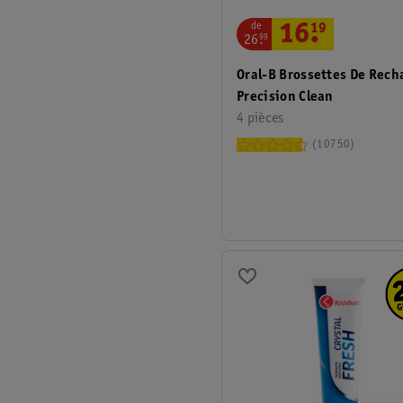
de
16
.
19
26
.
99
Oral-B Brossettes De Rec
Precision Clean
4 pièces
10750