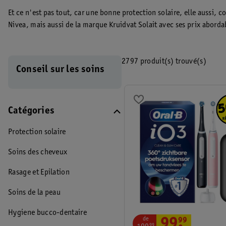
Petits emballages de
Coiffants
Accessoires bain et
Bain et douche
Et ce n'est pas tout, car une bonne protection solaire, elle aussi
voyage
douche
Nivea, mais aussi de la marque Kruidvat Solait avec ses prix abord
abordable.
2797 produit(s) trouvé(s)
Conseil sur les soins
Catégories
Protection solaire
Soins des cheveux
Rasage et Epilation
Soins de la peau
Hygiene bucco-dentaire
de
99
.
99
99