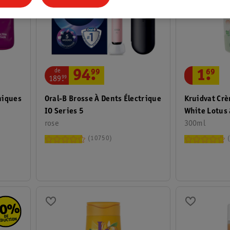
de
94
.
99
1
.
69
189
.
99
niques
Oral-B Brosse À Dents Électrique
Kruidvat Cr
IO Series 5
White Lotus
rose
300ml
10750