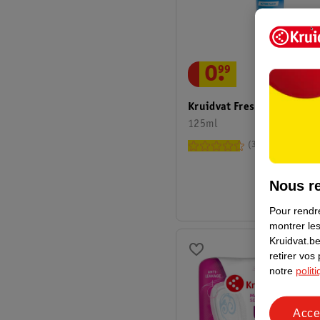
0
.
99
Kruidvat Fresh Dentifrice
125ml
32
Nous re
Pour rendre
montrer les
Kruidvat.be
retirer vos
notre
polit
Acce