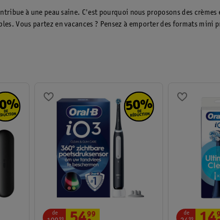
Hygiene feminine
Manucure
Deodorants
, contribue à une peau saine. C'est pourquoi nous proposons des crème
ables. Vous partez en vacances ? Pensez à emporter des formats mini 
de
de
54
.
99
14
99
99