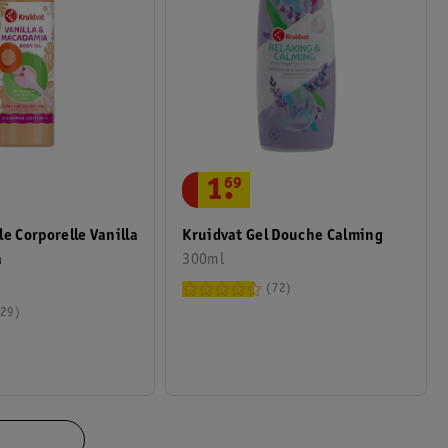
1
.
69
le Corporelle Vanilla
Kruidvat Gel Douche Calming
a
300ml
72
29