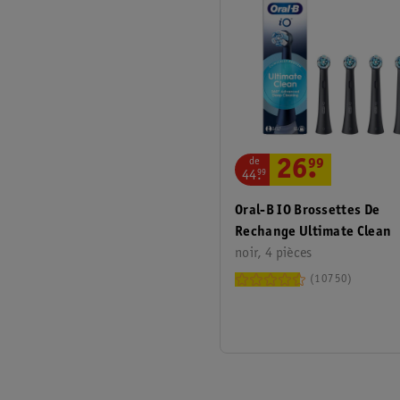
de
26
.
99
44
.
99
Oral-B IO Brossettes De
Rechange Ultimate Clean
noir, 4 pièces
10750