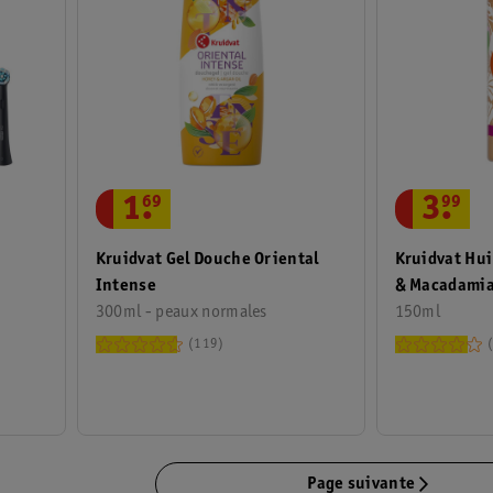
1
.
69
3
.
99
Kruidvat Gel Douche Oriental
Kruidvat Hui
Intense
& Macadami
300ml - peaux normales
150ml
119
Page suivante