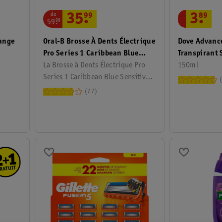
de
35
.
99
3
.
89
59
.
99
Oral-B Brosse À Dents Électrique
hange
Dove Advance
Pro Series 1 Caribbean Blue
Transpirant 
Sensitive
La Brosse à Dents Électrique Pro
150ml
Series 1 Caribbean Blue Sensitive
d’Oral-B vous guide pour un
77
brossage optimal de deux minutes
grâce à son minuteur intégré.