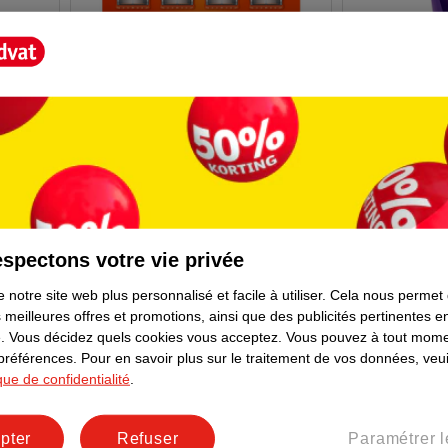
97
.
95
3
.
99
Gillette Lames De Rasoir
Palmolive G
Fusion5
Essence Ulti
16 pièces
250ml - peau
5021
spectons votre vie privée
 notre site web plus personnalisé et facile à utiliser.
Cela nous permet
 meilleures offres et promotions, ainsi que des publicités pertinentes 
.
Vous décidez quels cookies vous acceptez.
Vous pouvez à tout mome
 préférences.
Pour en savoir plus sur le traitement de vos données, veui
ique de confidentialité
.
pter
Refuser
Paramétrer l