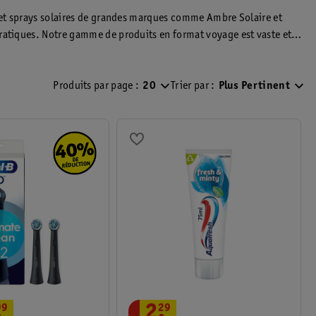
Soins des mains
Soins des pieds
s et sprays solaires de grandes marques comme Ambre Solaire et
pratiques. Notre gamme de produits en format voyage est vaste et
Produits par page :
20
Trier par :
Plus Pertinent
.
99
2
.
29