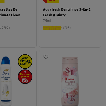
ossettes De
Aquafresh Dentifrice 3-En-1
timate Clean
Fresh & Minty
75ml
10750
707