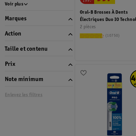
199
.
Voir plus
Oral-B Brosses À Dents
Marques
Électriques Duo IO Techno
Series 3
2 pièces
Action
10750
Taille et contenu
Prix
Note minimum
Enlevez les filtres