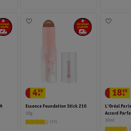
18
.
99
4
.
99
2N
L'Oréal Pari
Essence Foundation Stick 210
Accord Parfa
10g
30ml
22