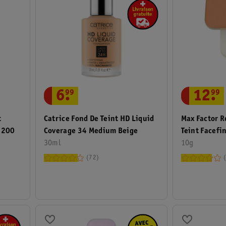
6
.
99
12
.
99
t
Catrice Fond De Teint HD Liquid
Max Factor R
r 200
Coverage 34 Medium Beige
Teint Facefi
30ml
Golden
10g
72