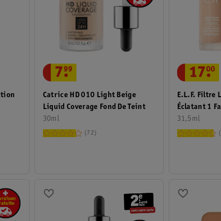
7
.
99
17
.
00
ation
Catrice HD 010 Light Beige
E.l.f. Filtre
Liquid Coverage Fond De Teint
Éclatant 1 Fa
30ml
31,5ml
72