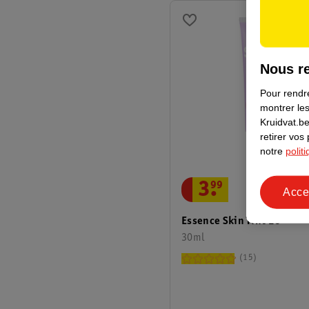
Nous re
Pour rendre
montrer les
Kruidvat.be
retirer vos
notre
polit
3
.
99
Acce
Essence Skin Tint 20
30ml
15