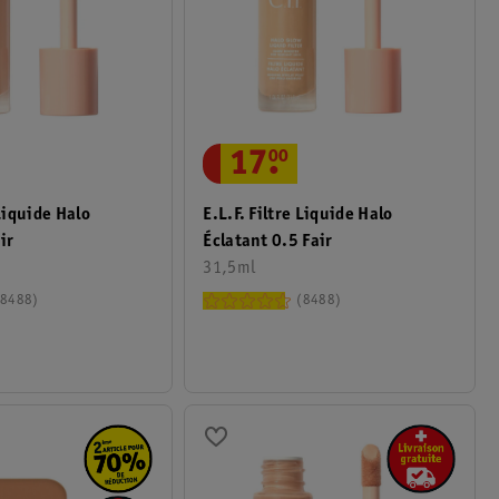
17
.
00
 Liquide Halo
E.l.f. Filtre Liquide Halo
ir
Éclatant 0.5 Fair
31,5ml
8488
8488