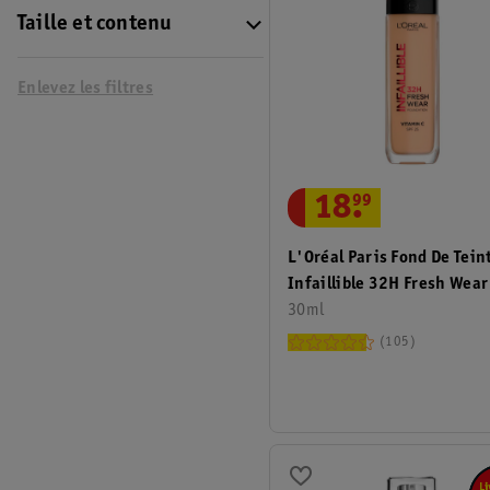
Taille et contenu
Enlevez les filtres
18
.
99
L'Oréal Paris Fond De Tein
Infaillible 32H Fresh Wea
30ml
105