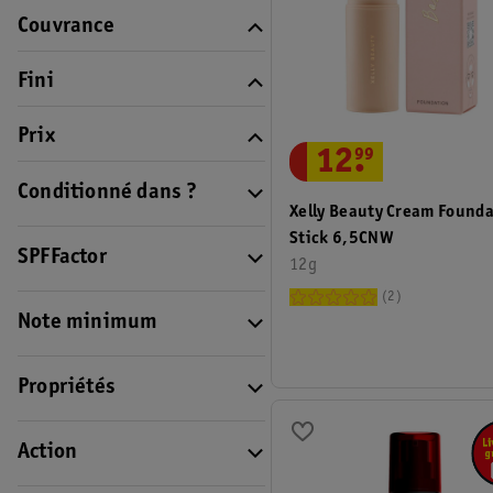
Couvrance
Fini
Prix
12
.
99
Conditionné dans ?
Xelly Beauty Cream Found
Stick 6,5CNW
SPFFactor
12g
2
Note minimum
Propriétés
Action