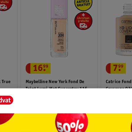
16
.
99
7
.
99
t True
Maybelline New York Fond De
Catrice Fond
Teint Lumi-Mat Superstay 115
Coverage 03
35ml
30ml
4