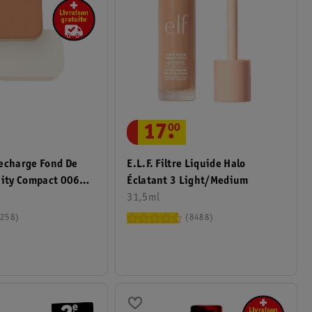
17
.
00
echarge Fond De
E.l.f. Filtre Liquide Halo
nity Compact 006
Éclatant 3 Light/Medium
31,5ml
258
8488