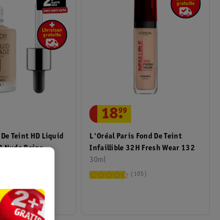
18
.
99
 De Teint HD Liquid
L'Oréal Paris Fond De Teint
2 Nude Beige
Infaillible 32H Fresh Wear 132
30ml
72
105