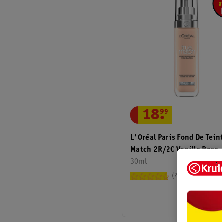
18
.
99
L'Oréal Paris Fond De Tein
Match 2R/2C Vanille Rose
30ml
236