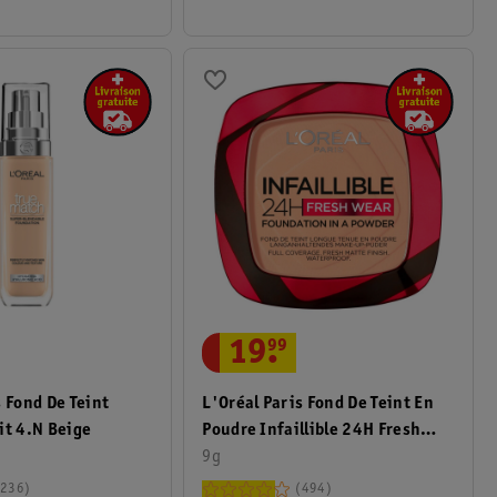
19
.
99
s Fond De Teint
L'Oréal Paris Fond De Teint En
it 4.N Beige
Poudre Infaillible 24H Fresh
Wear 245 Golden Honey
9g
236
494