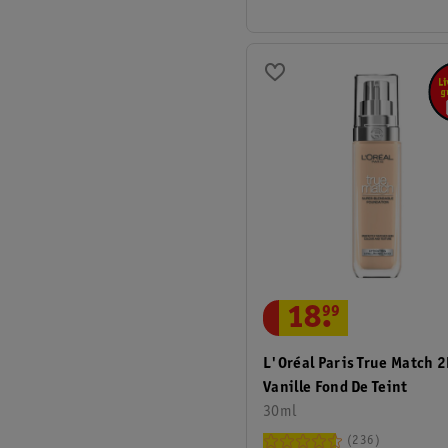
18
.
99
L'Oréal Paris True Match 
Vanille Fond De Teint
30ml
236