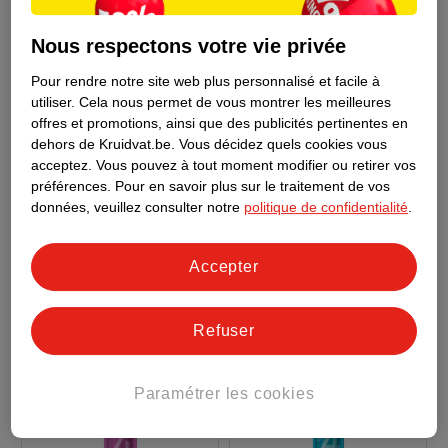
Nous respectons votre vie privée
Pour rendre notre site web plus personnalisé et facile à
6
.
35
6
.
69
utiliser.
Cela nous permet de vous montrer les meilleures
offres et promotions, ainsi que des publicités pertinentes en
Wella New Wave Boost
Syoss Mousse Coiffante
dehors de Kruidvat.be.
Vous décidez quels cookies vous
It Volume Mousse Pour
Max Hold 5
acceptez.
Vous pouvez à tout moment modifier ou retirer vos
Cheveux
200ml
250ml
préférences.
Pour en savoir plus sur le traitement de vos
données, veuillez consulter notre
politique de confidentialité
.
38
13
Accepter
Refuser
Paramétrer les cookies