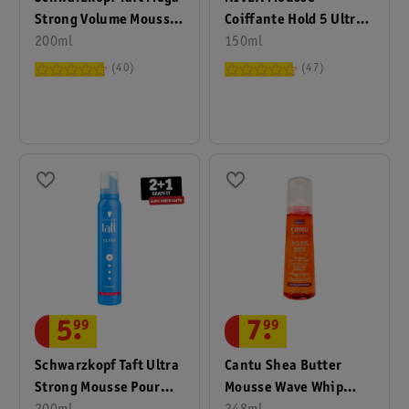
Strong Volume Mousse
Coiffante Hold 5 Ultra
Pour Cheveux
200ml
Strong
150ml
40
47
5
.
99
7
.
99
Schwarzkopf Taft Ultra
Cantu Shea Butter
Strong Mousse Pour
Mousse Wave Whip