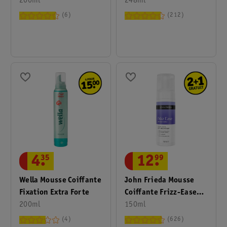
Cheveux
200ml
Curling
248ml
6
212
4
.
35
12
.
99
Wella Mousse Coiffante
John Frieda Mousse
Fixation Extra Forte
Coiffante Frizz-Ease
200ml
Air-Dry Waves
150ml
4
626