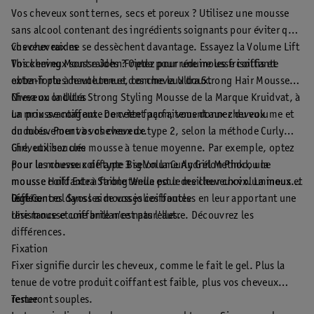
Vos cheveux sont ternes, secs et poreux ? Utilisez une mousse
sans alcool contenant des ingrédients soignants pour éviter que
vos cheveux ne se dessèchent davantage. Essayez la Volume Lift
Cheveux raides
Thickening Mousse John Frieda pour réduire les frisottis et
Vos cheveux sont raides ? Optez pour une mousse coiffante
obtenir plus de volume et des cheveux doux.
extra-forte à haute tenue, comme la Ultra Strong Hair Mousse
Nivea ou la Ultra Strong Styling Mousse de la Marque Kruidvat, à
Cheveux ondulés
un prix avantageux. De cette façon, vous donnez du volume et
La mousse coiffante convient parfaitement aux cheveux
du mouvement à vos cheveux.
ondulés. Pour vos cheveux de type 2, selon la méthode Curly
Girl, utilisez une mousse à tenue moyenne. Par exemple, optez
Cheveux bouclés
pour la mousse coiffante Big Volume Andrélon Pink ou la
Pour les cheveux de type 3 selon la Curly Girl Method, une
mousse Hold Extra Strong Wella pour des cheveux volumineux et
mousse coiffante à faible tenue est le meilleur choix. La mousse
légers.
Curl Control Syoss aide vos jolies boucles en leur apportant une
Différences dans les mousses coiffantes
résistance et une brillance naturelles.
Une mousse coiffante n'est pas l'autre. Découvrez les
différences.
Fixation
Fixer signifie durcir les cheveux, comme le fait le gel. Plus la
tenue de votre produit coiffant est faible, plus vos cheveux
resteront souples.
Tenue