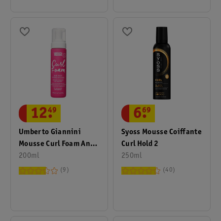
12
.
49
6
.
69
Umberto Giannini
Syoss Mousse Coiffante
Mousse Curl Foam Anti-
Curl Hold 2
Frizz
200ml
250ml
9
40