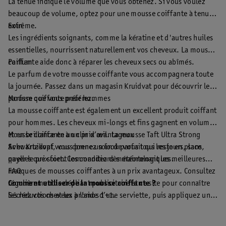
La tenue indique le volume que vous obtenez. Si vous voulez
beaucoup de volume, optez pour une mousse coiffante à tenue
extrême.
Soin
Les ingrédients soignants, comme la kératine et d'autres huiles
essentielles, nourrissent naturellement vos cheveux. La mousse
coiffante aide donc à réparer les cheveux secs ou abîmés.
Parfum
Le parfum de votre mousse coiffante vous accompagnera toute
la journée. Passez dans un magasin Kruidvat pour découvrir le
parfum que vous préférez.
Mousse coiffante pour hommes
La mousse coiffante est également un excellent produit coiffant
pour hommes. Les cheveux mi-longs et fins gagnent en volume
et en brillance en un clin d’œil. La mousse Taft Ultra Strong
Mousse coiffante à un prix avantageux
Schwartzkopf vous donne un look parfait qui reste en place,
Avec Kruidvat, vous prenez soin de vous tous les jours, sans
quelles que soient les conditions météorologiques.
payer le prix fort. Commandez dès maintenant les meilleures
marques de mousses coiffantes à un prix avantageux. Consultez
FAQ
régulièrement le dépliant publicitaire et ce site pour connaître
Comment utiliser de la mousse coiffante ?
les réductions et les promos 1+1.
Séchez vos cheveux à l’aide d’une serviette, puis appliquez une
petite quantité de mousse coiffante sur les racines. Répartissez
bien avec les doigts ou une brosse et coiffez vos cheveux.