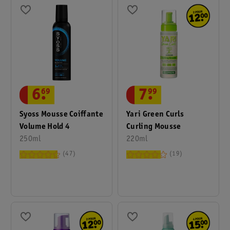
6
.
69
7
.
99
Syoss Mousse Coiffante
Yari Green Curls
Volume Hold 4
Curling Mousse
250ml
220ml
47
19