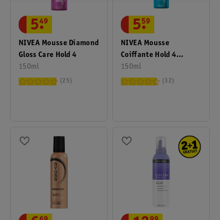
5
.
49
5
.
59
NIVEA Mousse Diamond
NIVEA Mousse
Gloss Care Hold 4
Coiffante Hold 4
150ml
Volume Care
150ml
25
32
69
99