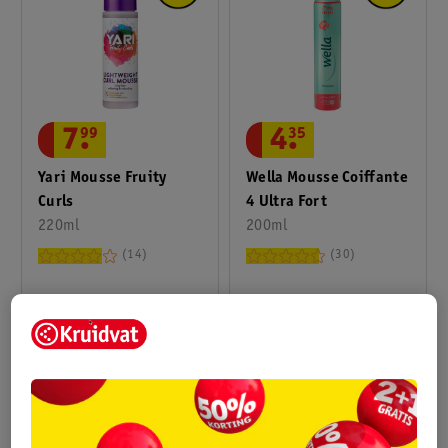
7
.
99
4
.
35
Yari Mousse Fruity
Wella Mousse Coiffante
Curls
4 Ultra Fort
220ml
200ml
14
30