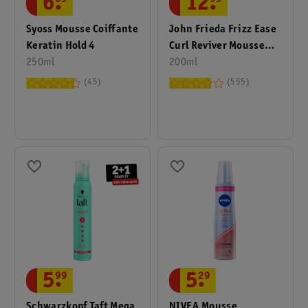
6
.
12
.
Syoss Mousse Coiffante
John Frieda Frizz Ease
Keratin Hold 4
Curl Reviver Mousse
250ml
Boucles Idéales
200ml
45
555
5
.
99
5
.
29
Schwarzkopf Taft Mega
NIVEA Mousse