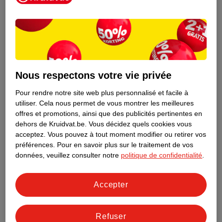
FPS50+
6
9
Nous respectons votre vie privée
Pour rendre notre site web plus personnalisé et facile à
utiliser.
Cela nous permet de vous montrer les meilleures
offres et promotions, ainsi que des publicités pertinentes en
dehors de Kruidvat.be.
Vous décidez quels cookies vous
acceptez.
Vous pouvez à tout moment modifier ou retirer vos
préférences.
Pour en savoir plus sur le traitement de vos
24
.
99
23
.
39
données, veuillez consulter notre
politique de confidentialité
.
Biodermal Lait Solaire
NIVEA Sun Babies &
Accepter
Kids FPS 50+
Kids Spray Solaire
125ml
Sensitive Protect
250ml
FPS50+
4
Refuser