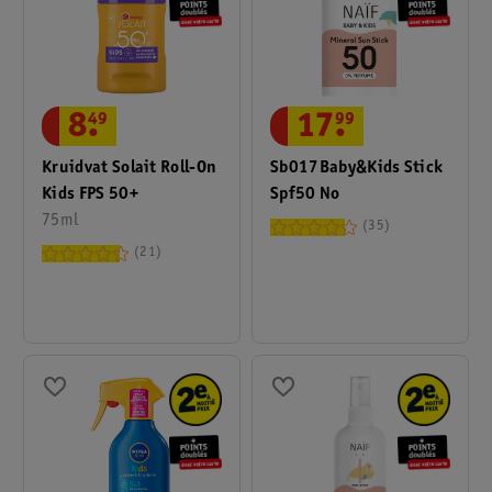
8
.
49
17
.
99
Kruidvat Solait Roll-On
Sb017Baby&Kids Stick
Kids FPS 50+
Spf50 No
75ml
35
21