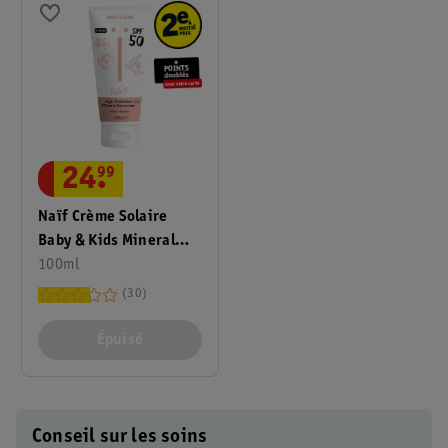
24
.
99
Naïf Crème Solaire
Baby & Kids Mineral
Sunscreen FPS50
100ml
30
Épuisé
Conseil sur les soins