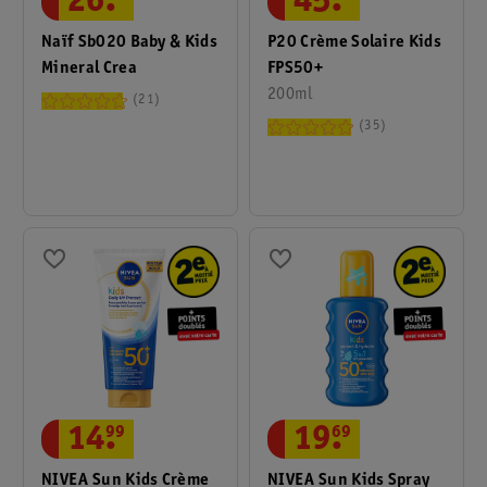
45
.
26
.
P20 Crème Solaire Kids
Naïf Sb020 Baby & Kids
FPS50+
Mineral Crea
200ml
21
35
19
.
69
14
.
99
NIVEA Sun Kids Spray
NIVEA Sun Kids Crème