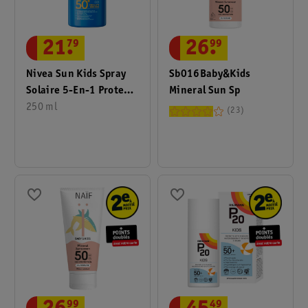
21
.
79
26
.
99
Nivea Sun Kids Spray
Sb016Baby&Kids
Solaire 5-En-1 Protect
Mineral Sun Sp
& Hydrate FPS50+
250 ml
23
49
99