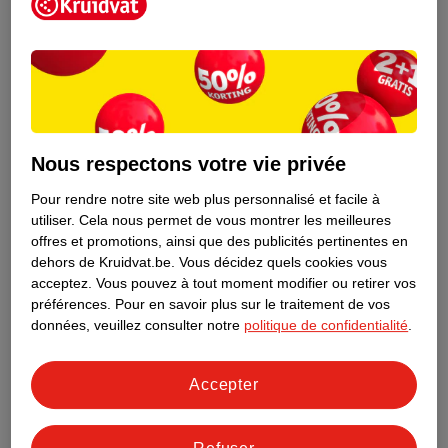
Nous respectons votre vie privée
9
.
99
4
.
99
Pour rendre notre site web plus personnalisé et facile à
Kruidvat Sérum Pour
Essence Sérum Pousse-
utiliser.
Cela nous permet de vous montrer les meilleures
Les Cils Lash Booster
Cils What The Length!
offres et promotions, ainsi que des publicités pertinentes en
3ml
4ml
dehors de Kruidvat.be.
Vous décidez quels cookies vous
acceptez.
Vous pouvez à tout moment modifier ou retirer vos
85
1
préférences.
Pour en savoir plus sur le traitement de vos
données, veuillez consulter notre
politique de confidentialité
.
Accepter
Conseil sur la beauté