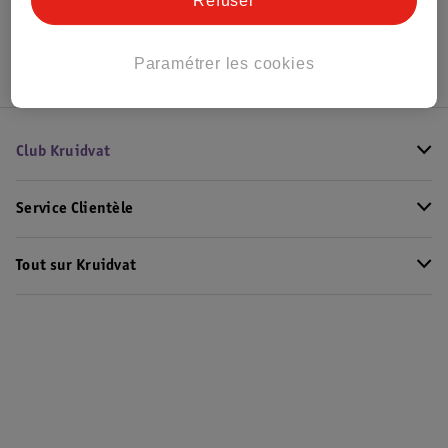
Refuser
Sérum pousse-cils: tout ce qu’il faut savoir
Paramétrer les cookies
Club Kruidvat
Service Clientèle
Tout sur Kruidvat