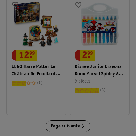
2
.
99
12
.
99
Disney Junior Crayons
LEGO Harry Potter Le
Doux Marvel Spidey And
Château De Poudlard :
His Amazing Friends
9 pièces
La Cérémonie Du
1
Choixpeau Magique
3
76460
Page suivante