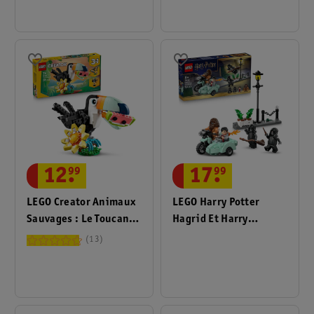
12
.
99
17
.
99
LEGO Creator Animaux
LEGO Harry Potter
Sauvages : Le Toucan
Hagrid Et Harry
Tropical 3-En-1 31173
S’échappent De Privet
13
Drive 76459