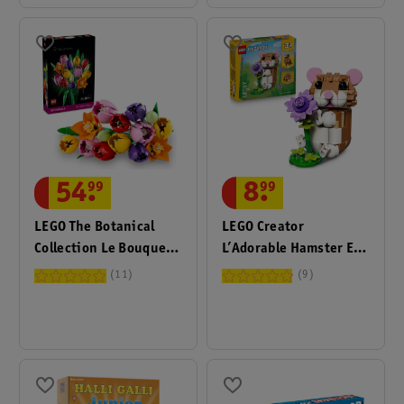
54
.
99
8
.
99
LEGO The Botanical
LEGO Creator
Collection Le Bouquet
L’Adorable Hamster Et
De Tulipes 11501
La Fleur 31376
11
9