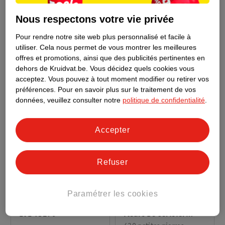
LEGO Speed Champions
LEGO Disney L’Adorable
Nous respectons votre vie privée
Voiture De Course De
Marie Les Aristochats
L’Écurie APXGP Tirée
43286
Pour rendre notre site web plus personnalisé et facile à
5
2
utiliser.
Cela nous permet de vous montrer les meilleures
Du Film F1 77252
offres et promotions, ainsi que des publicités pertinentes en
dehors de Kruidvat.be.
Vous décidez quels cookies vous
acceptez.
Vous pouvez à tout moment modifier ou retirer vos
préférences.
Pour en savoir plus sur le traitement de vos
données, veuillez consulter notre
politique de confidentialité
.
Accepter
Refuser
12
.
99
65
.
99
Paramétrer les cookies
LEGO Botanicals Les
LEGO Disney WALL-E Et
Fleurs De Cerisier
EVE 43279