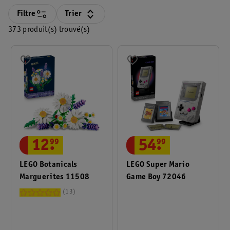
Filtre
Trier
373 produit(s) trouvé(s)
12
.
99
54
.
99
LEGO Botanicals
LEGO Super Mario
Marguerites 11508
Game Boy 72046
13