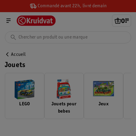
Commandé avant 22h, livré demain
0
.
00
Accueil
Jouets
LEGO
Jouets pour
Jeux
bebes