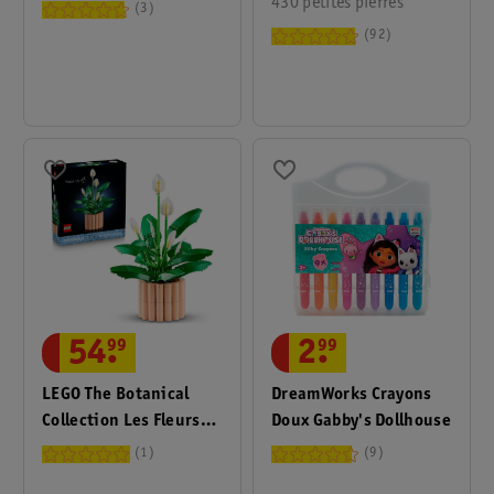
40725
430 petites pierres
3
92
54
.
99
2
.
99
LEGO The Botanical
DreamWorks Crayons
Collection Les Fleurs
Doux Gabby's Dollhouse
De Lune 11504
1
9