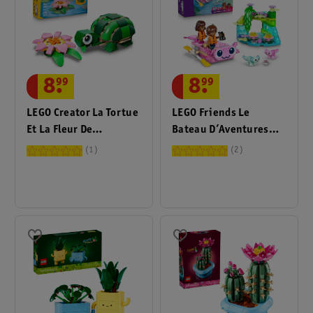
8
.
99
8
.
99
LEGO Creator La Tortue
LEGO Friends Le
Et La Fleur De
Bateau D’Aventures
Nénuphar 31377
Axolotl 42681
1
2