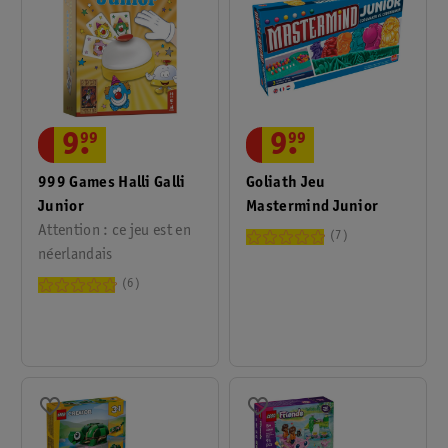
9
.
99
9
.
99
999 Games Halli Galli
Goliath Jeu
Junior
Mastermind Junior
Attention : ce jeu est en
7
néerlandais
6