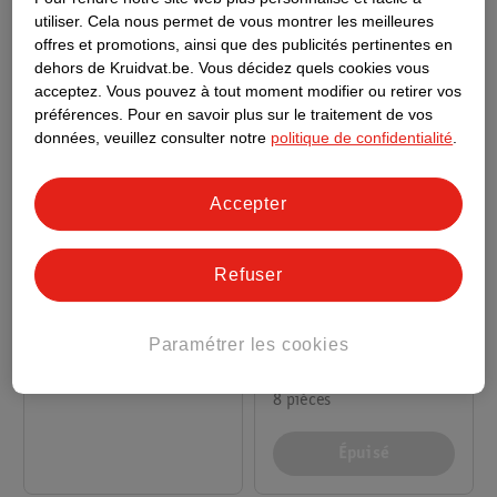
Movie
utiliser.
Cela nous permet de vous montrer les meilleures
offres et promotions, ainsi que des publicités pertinentes en
dehors de Kruidvat.be.
Vous décidez quels cookies vous
acceptez.
Vous pouvez à tout moment modifier ou retirer vos
préférences.
Pour en savoir plus sur le traitement de vos
données, veuillez consulter notre
politique de confidentialité
.
Accepter
Refuser
6
.
99
3
.
99
Paramétrer les cookies
Paw Patrol Mini
Pat' Patrouille Jouet
Figurines The Dino
Voiture Rex The Dino
Movie
8 pièces
Movie
Épuisé