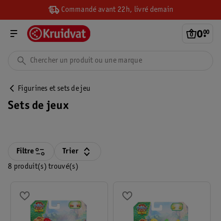
Commandé avant 22h, livré demain
0
.
00
Figurines et sets de jeu
Sets de jeux
Filtre
Trier
8 produit(s) trouvé(s)