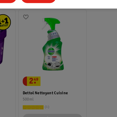
2
.
49
Dettol Nettoyant Cuisine
500ml
1