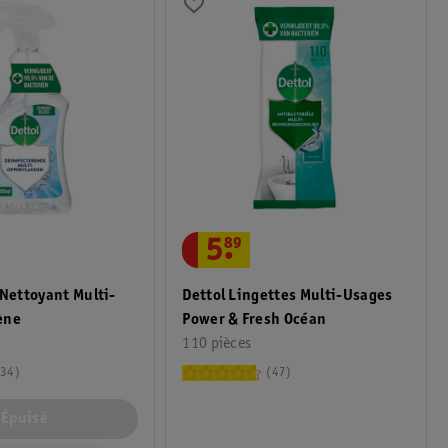
5
.
89
 Nettoyant Multi-
Dettol Lingettes Multi-Usages
ène
Power & Fresh Océan
110 pièces
34
47
Épuisé