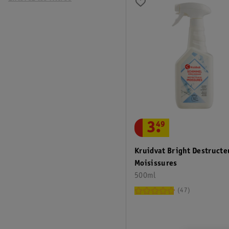
3
.
49
Kruidvat Bright Destructe
Moisissures
500ml
47