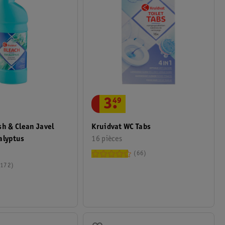
3
.
49
sh & Clean Javel
Kruidvat WC Tabs
alyptus
16 pièces
66
172