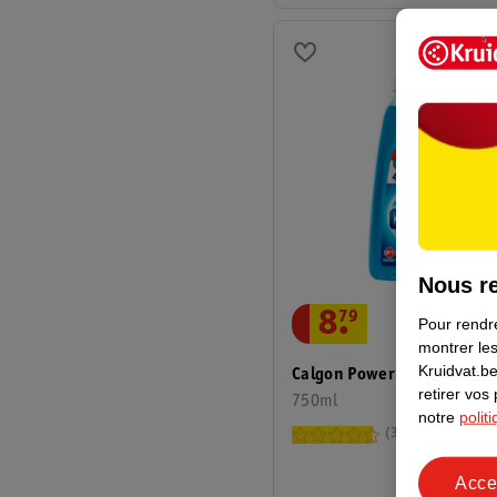
Nous re
8
.
79
Pour rendre
montrer les
Kruidvat.be
Calgon Power Gel 4-En-1
retirer vos
750ml
notre
polit
37
Acce