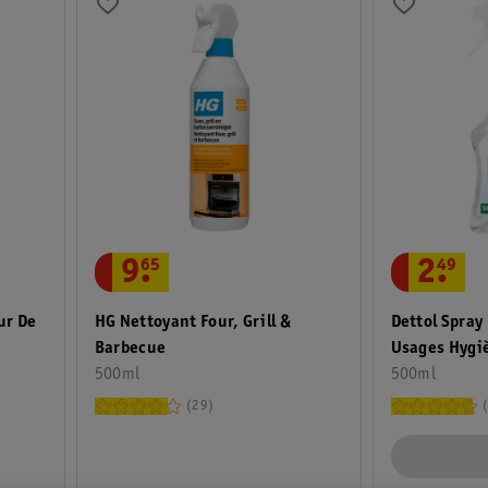
9
.
65
2
.
49
ur De
HG Nettoyant Four, Grill &
Dettol Spray
Barbecue
Usages Hygi
500ml
500ml
29