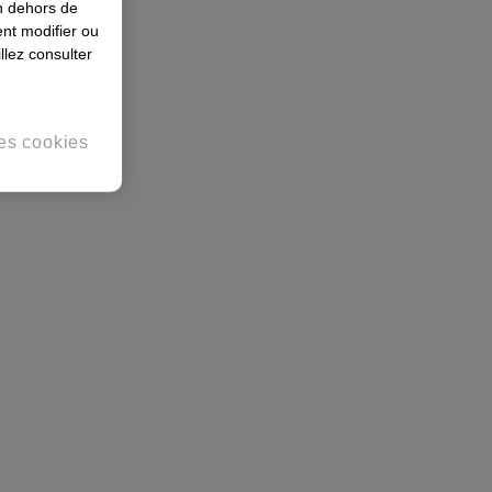
en dehors de
nt modifier ou
llez consulter
es cookies