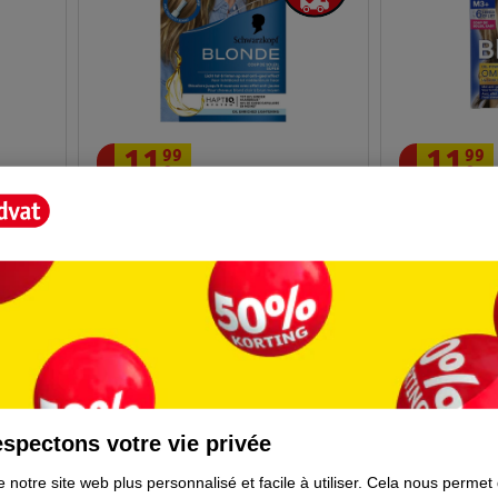
11
.
99
11
.
99
Schwarzkopf Blonde M1 Coup De
Schwarzkopf
Soleil Balayage Super Coloration
Highlighter 
25
spectons votre vie privée
 notre site web plus personnalisé et facile à utiliser.
Cela nous permet