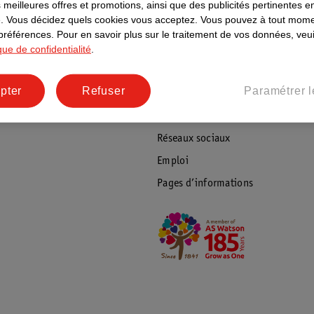
ientèle
Tout sur Kruidvat
 meilleures offres et promotions, ainsi que des publicités pertinentes 
.
Vous décidez quels cookies vous acceptez.
Vous pouvez à tout mome
ions
À propos de Kruidvat
 préférences.
Pour en savoir plus sur le traitement de vos données, veui
ique de confidentialité
.
e
Presse
raison
Formule commerciale
pter
Refuser
Paramétrer l
Coordonnées de l’entreprise
Plus durable
Réseaux sociaux
Emploi
Pages d’informations