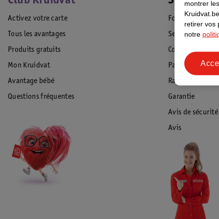
Club Kruidvat
Service Cl
montrer les
Kruidvat.be
Activez votre carte
Foire aux quest
retirer vos
notre
polit
Tous les avantages
Service Clientèl
Produits gratuits
Commande & Liv
Acce
Mon Kruidvat
Paiement
Avantage bébé
Rappel & Retour
Questions fréquentes
Garantie
Avis de sécurité
Avis