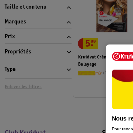
Taille et contenu
Marques
Prix
5
.
99
Propriétés
Kruidvat Crème Colorante
Balayage
Type
42
Enlevez les filtres
Nous re
Pour rendre