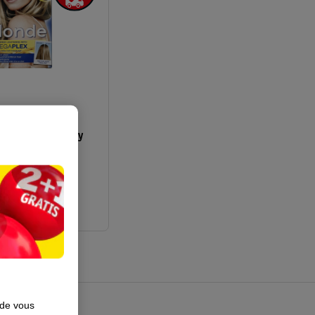
 Blonde M3+ Easy
Coloration
2
 de vous