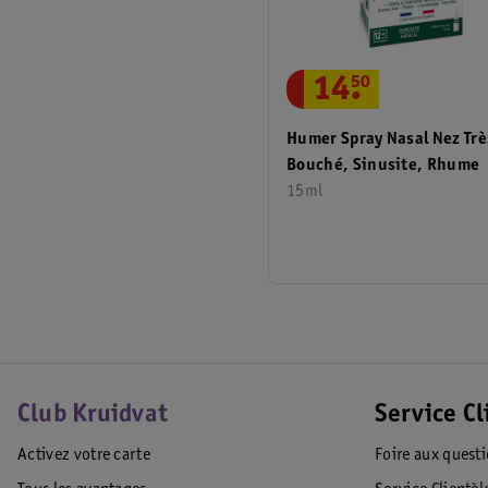
14
.
50
Humer Spray Nasal Nez Trè
Bouché, Sinusite, Rhume
15ml
Club Kruidvat
Service Cl
Activez votre carte
Foire aux quest