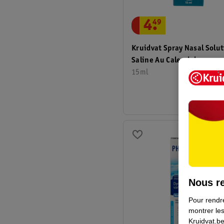
4
.
49
Kruidvat Spray Nasal Solu
Saline Au Calendula
15ml
Nous re
Pour rendre
montrer les
Kruidvat.be