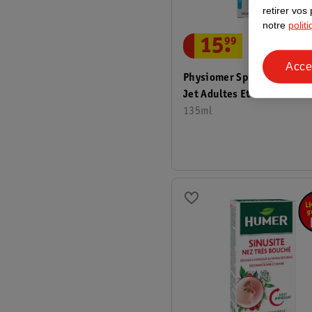
retirer vos
notre
polit
15
.
99
Acce
Physiomer Spray Nasal No
Jet Adultes Et Enfants
135ml