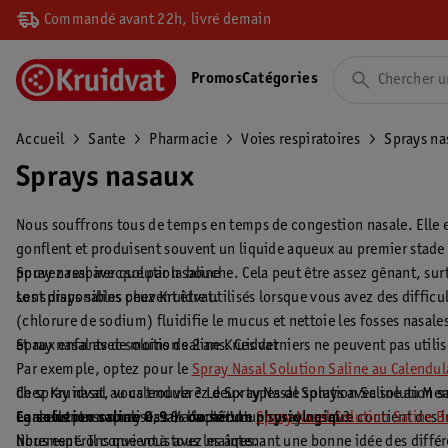
Commandé avant 22h, livré demain
Promos
Catégories
Accueil
Sante
Pharmacie
Voies respiratoires
Sprays na
Sprays nasaux
Nous souffrons tous de temps en temps de congestion nasale. Elle 
gonflent et produisent souvent un liquide aqueux au premier stade 
pouvez respirer que par la bouche. Cela peut être assez gênant, su
Spray nasal avec solution saline
sont disponibles chez Kruidvat.
Les sprays salins peuvent être utilisés lorsque vous avez des difficu
(chlorure de sodium) fluidifie le mucus et nettoie les fosses nasal
et aux enfants de moins de 2 ans. Ces derniers ne peuvent pas utilis
Spray nasal avec solution saline Kruidvat
Par exemple, optez pour le
Spray Nasal Solution Saline au Calendul
Chez Kruidvat, vous trouverez deux types de sprays avec solution sa
de spray nasal au calendula ? Le Spray Nasal Solution Saline au Me
La solution saline 0,9 % ou sérum physiologique
également un spray nasal adapté ! Le
Conseils personnalisés sur l’achat d'un spray nasal ?
Spray Nasal Solution Saline B
contient des i
librement. Il convient à tous les âges.
Nous espérons que vous avez maintenant une bonne idée des différe