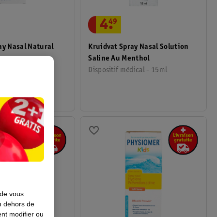
4
.
49
ay Nasal Natural
Kruidvat Spray Nasal Solution
Saline Au Menthol
dical - 50ml
Dispositif médical - 15ml
 de vous
en dehors de
nt modifier ou