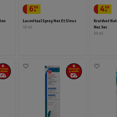
4
.
99
6
.
99
tion
Kruidvat Nat
Lucovitaal Spray Nez Et Sinus
Nez Sec
10 ml
20 ml