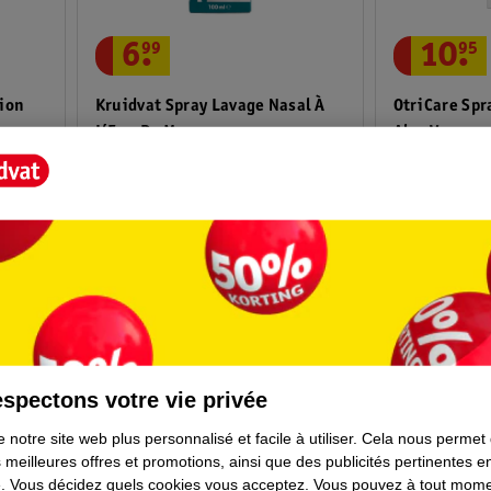
6
.
99
10
.
95
tion
Kruidvat Spray Lavage Nasal À
OtriCare Spr
L’Eau De Mer
Aloe Vera
Dispositif médical - 100ml
Dispositif mé
spectons votre vie privée
 notre site web plus personnalisé et facile à utiliser.
Cela nous permet
 meilleures offres et promotions, ainsi que des publicités pertinentes 
.
Vous décidez quels cookies vous acceptez.
Vous pouvez à tout mome