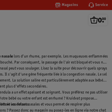
Magasins
Service
0
.
00
 nasale
lors d’un rhume, par exemple. Les muqueuses enflammées
bouché. Par conséquent, le passage de l'air est bloqué et vous ne
asal peut vous soulager. Lisez la suite pour découvrir quels sprays
s. Il s'agit d'une gêne fréquente liée à la congestion nasale. Le sel
brement. La solution saline est particulièrement adaptée aux bébés
uent plus d'effets secondaires.
endula a un effet apaisant et soignant. Vous préférez ne pas utiliser
 Votre bébé ou votre enfant est enrhumé ? Kruidvat propose
ettoie vos fosses nasales et vous permet de respirer plus
ébés et les enfants.
ons ? Passez donc au magasin ou posez-les en ligne via notre chat