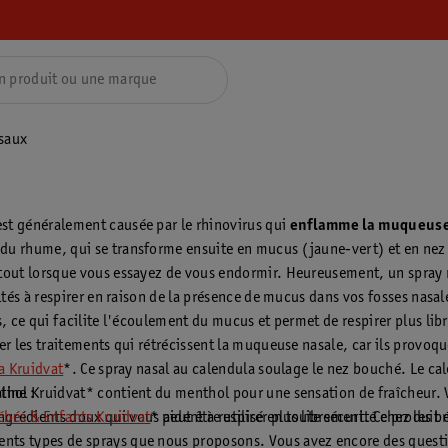
saux
est généralement causée par le rhinovirus qui
enflamme la muqueuse
du rhume, qui se transforme ensuite en mucus (jaune-vert) et en nez 
rtout lorsque vous essayez de vous endormir. Heureusement, un spray n
ltés à respirer en raison de la présence de mucus dans vos fosses nasale
es, ce qui facilite l'écoulement du mucus et permet de respirer plus li
er les traitements qui rétrécissent la muqueuse nasale, car ils provoq
a Kruidvat
*. Ce spray nasal au calendula soulage le nez bouché. Le cal
line :
nthol Kruidvat* contient du menthol pour une sensation de fraîcheur.
ébés & Enfants Kruidvat
ngrédients doux qui vous aident à respirer plus librement. Ce produit n
* peut être utilisé en toute sécurité chez les b
nts types de sprays que nous proposons. Vous avez encore des questi