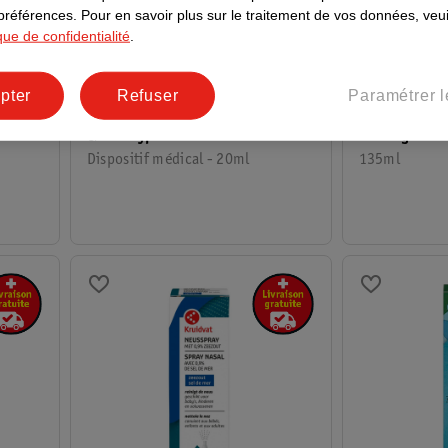
 préférences.
Pour en savoir plus sur le traitement de vos données, veui
ique de confidentialité
.
3
.
89
15
.
99
pter
Refuser
Paramétrer l
rmal
Kruidvat Spray Nasal Sel De Mer
Physiomer Ba
& Eucalyptus
Décongestio
Dispositif médical - 20ml
135ml