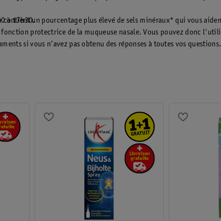
30 à 17h30.
e
contient un pourcentage plus élevé de sels minéraux* qui vous aident 
la fonction protectrice de la muqueuse nasale. Vous pouvez donc l'util
.
ments si vous n’avez pas obtenu des réponses à toutes vos questions
utomédication ? Assurez-vous d’être bien informé. Les informations p
es parapharmaciens ou pharmaciens. Nous vous renvoyons à la notice o
page ?
ants) parapharmaciens diplômés au numéro +31 318 798 000 (tarif local