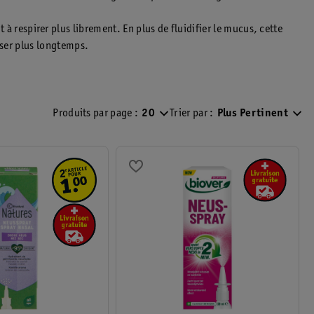
à respirer plus librement. En plus de fluidifier le mucus, cette
iser plus longtemps.
.
résentes sur Kruidvat.be ne remplacent pas les conseils
u aux instructions du produit pour une information complète. Vous
Produits par page :
20
Trier par :
Plus Pertinent
).