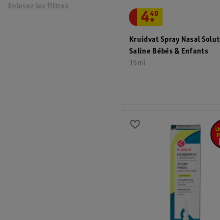
Enlevez les filtres
4
.
49
Kruidvat Spray Nasal Solu
Saline Bébés & Enfants
15ml