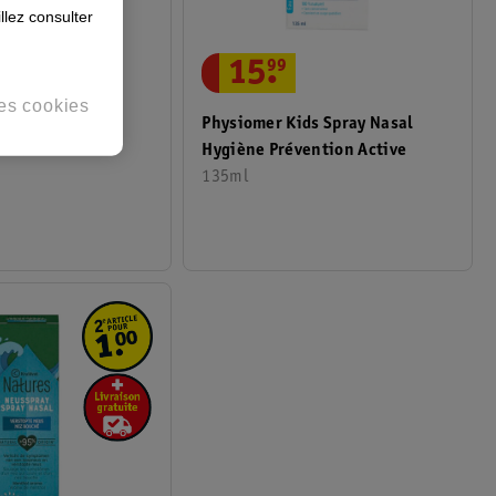
llez consulter
15
.
99
es cookies
by Spray Nasal
Physiomer Kids Spray Nasal
nnant
Hygiène Prévention Active
135ml