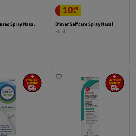
10
.
99
ures Spray Nasal
Biover Selfcare Spray Nasal
20ml