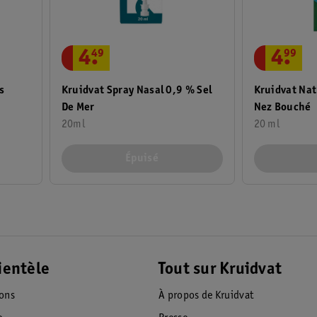
4
.
49
4
.
99
s
Kruidvat Spray Nasal 0,9 % Sel
Kruidvat Nat
De Mer
Nez Bouché
20ml
20 ml
Épuisé
ientèle
Tout sur Kruidvat
ions
À propos de Kruidvat