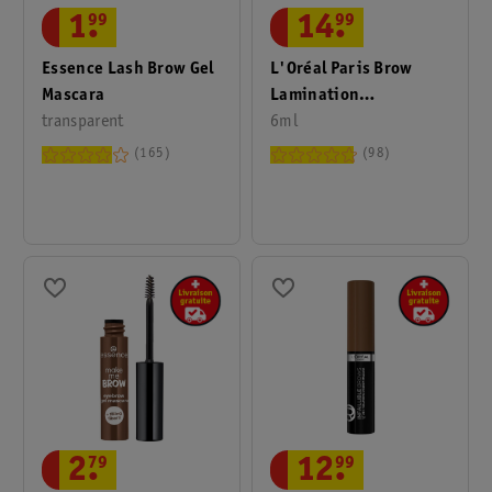
1
.
99
14
.
99
Essence Lash Brow Gel
L'Oréal Paris Brow
Mascara
Lamination
transparent
Transparent 24H
6ml
165
98
2
.
79
12
.
99