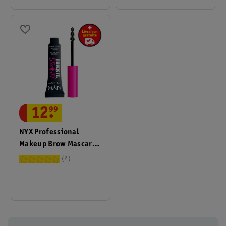
12
.
99
NYX Professional
Makeup Brow Mascara
Thick It. Stick It! Black
2