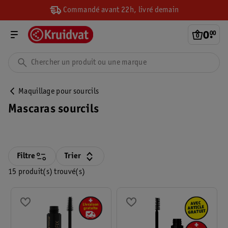
Commandé avant 22h, livré demain
0
.
00
Maquillage pour sourcils
Mascaras sourcils
Filtre
Trier
15 produit(s) trouvé(s)