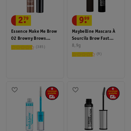
9
.
99
2
.
79
Maybelline Mascara À
Essence Make Me Brow
Sourcils Brow Fast
02 Browny Brows
Sculpt 06 Deep Brown
8,9g
Mascara À Sourcils
385
9