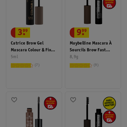
3
.
99
9
.
99
Catrice Brow Gel
Maybelline Mascara À
Mascara Colour & Fix
Sourcils Brow Fast
030
5ml
Sculpt 04 Medium
8,9g
Brown
7
9