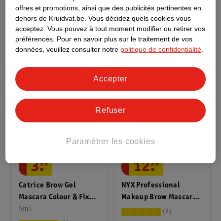
offres et promotions, ainsi que des publicités pertinentes en
020
5ml
Pour Les Sourcils Thick
2
dehors de Kruidvat.be.
Vous décidez quels cookies vous
It. Stick It! Brunette
7
acceptez.
Vous pouvez à tout moment modifier ou retirer vos
préférences.
Pour en savoir plus sur le traitement de vos
données, veuillez consulter notre
politique de confidentialité
.
Accepter
Refuser
Paramétrer les cookies
3
.
99
12
.
99
Catrice Brow Gel
NYX Professional
Mascara Colour & Fix
Makeup Brow Mascara
010
5ml
Thick It. Stick It!
2