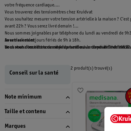
votre fréquence cardiaque.
Vous trouverez des tensiomètres chez Kruidvat
Vous souhaitez mesurer votre tension artérielle à la maison ? C’est
avant 22h ? Vous serez livré demain !
Nous sommes joignables par téléphone du lundi au vendredi de 9h
Avertissement
Le samedi et les jours fériés de 9h à 18h.
Vous souhaitez acheter un médicament ou un dispositif médical d'a
Le chat en direct est accessible du lundi au vendredi de 9h à 19h30
Nous vous conseillons de ne pas procéder à la commande de médica
individuels de spécialistes tels que des médecins généralistes, d
avez encore des questions après avoir lu les informations de cette 
2 produit(s) trouvé(s)
Conseil sur la santé
Appelez notre service clientèle et posez-les à l’un de nos (assist
Note minimum
Taille et contenu
Marques