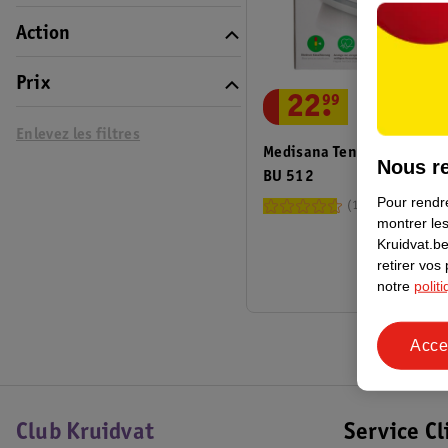
Action
Prix
22
.
99
Enlevez les filtres
Medisana Tensiomètre De 
Nous re
BU 512
Pour rendre
177
montrer les
Kruidvat.be
retirer vos
notre
polit
Acce
Club Kruidvat
Service Cl