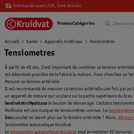
Commandé avant 22h, livré demain
Promos
Catégories
Accueil
Sante
Appareils medicaux
Tensiometres
Tensiometres
À partir de 40 ans, il est important de contrôler sa tension artériel
est désormais possible de le faire à la maison. Vous cherchez un ten
Mesurer sa tension artérielle
Il est recommandé de mesurer sa tension artérielle une fois par an à
un appareil de mesure qui se place sur la partie supérieure du bras.
ou droit et cliquez sur le bouton de démarrage. Certains tensiomè
Tensiomètre Medisana
Medisana est une marque de tensiomètres connue. Le
tensiomètre 
Vous voulez en savoir plus sur la tension artérielle ? Alors,
lire.
découvre
Tensiomètre automatique Kruidvat
Le
tensiomètre automatique Kruidvat
peut enregistrer 30 mesures. 