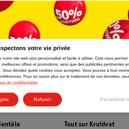
27
.
99
Kruidvat Tensiomètre
Bras
spectons votre vie privée
Automatique
Dispositif médical
 notre site web plus personnalisé et facile à utiliser.
Cela nous permet
 meilleures offres et promotions, ainsi que des publicités pertinentes 
20
.
Vous décidez quels cookies vous acceptez.
Vous pouvez à tout mome
 préférences.
Pour en savoir plus sur le traitement de vos données, veui
ique de confidentialité
.
pter
Refuser
Paramétrer l
ientèle
Tout sur Kruidvat