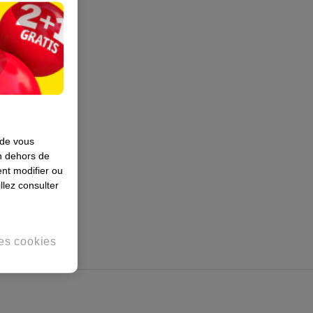
 de vous
en dehors de
nt modifier ou
llez consulter
es cookies