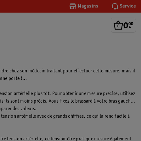
Magasins
Service
0
.
00
 rendre chez son médecin traitant pour effectuer cette mesure, mais il
onne porte !
ension artérielle plus tôt. Pour obtenir une mesure précise, utilisez
is ils sont moins précis. Vous fixez le brassard à votre bras gauche
parer des valeurs.
nsion artérielle avec de grands chiffres, ce qui la rend facile à
tre tension artérielle, ce tensiomètre pratique mesure également