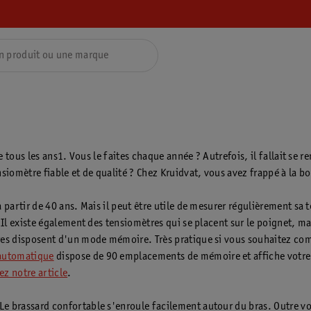
le tous les ans1. Vous le faites chaque année ? Autrefois, il fallait se
siomètre fiable et de qualité ? Chez Kruidvat, vous avez frappé à la b
 partir de 40 ans. Mais il peut être utile de mesurer régulièrement sa t
 Il existe également des tensiomètres qui se placent sur le poignet, ma
tres disposent d'un mode mémoire. Très pratique si vous souhaitez com
automatique
dispose de 90 emplacements de mémoire et affiche votre te
z notre article
.
Le brassard confortable s'enroule facilement autour du bras. Outre vo