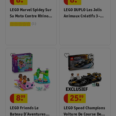
8
.
8
.
LEGO Marvel Spidey Sur
LEGO DUPLO Les Jolis
Sa Moto Contre Rhino
Animaux Créatifs 3-
11206
En-1 10477
1
8
.
99
25
.
99
LEGO Friends Le
LEGO Speed Champions
Bateau D’Aventures
Voiture De Course De