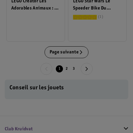
LEGO Star Wars Le
LEGO Creator Les
Speeder Bike Du
Adorables Animaux : Le
Mandalorien Et Grogu
Chiot Joueur 31382
1
75436
Page suivante
1
2
3
Conseil sur les jouets
Club Kruidvat