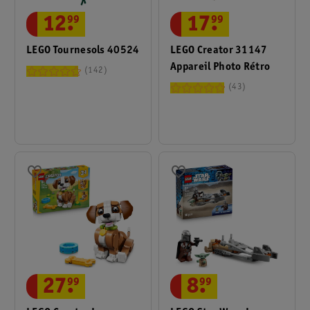
17
.
99
12
.
99
LEGO Creator 31147
LEGO Tournesols 40524
Appareil Photo Rétro
142
43
8
.
99
27
.
99