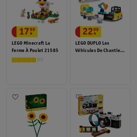
17
.
99
22
.
99
LEGO Minecraft La
LEGO DUPLO Les
Ferme À Poulet 21585
Véhicules De Chantier
3-En-1 10475
1