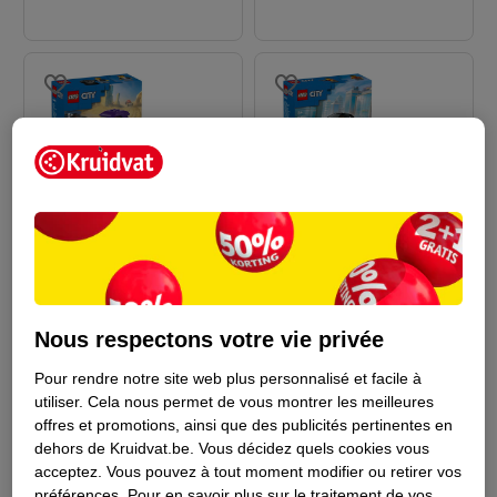
8
.
99
8
.
99
LEGO City Le Hot Rod
LEGO City La Supercar
Nous respectons votre vie privée
60485
Électrique 60486
2
1
Pour rendre notre site web plus personnalisé et facile à
utiliser.
Cela nous permet de vous montrer les meilleures
offres et promotions, ainsi que des publicités pertinentes en
dehors de Kruidvat.be.
Vous décidez quels cookies vous
acceptez.
Vous pouvez à tout moment modifier ou retirer vos
préférences.
Pour en savoir plus sur le traitement de vos