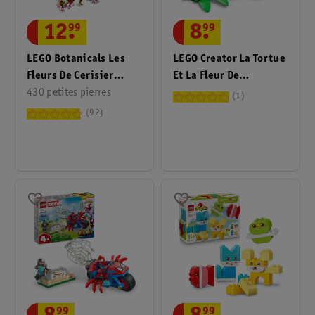
12
.
99
8
.
99
LEGO Botanicals Les
LEGO Creator La Tortue
Fleurs De Cerisier
Et La Fleur De
40725
430 petites pierres
Nénuphar 31377
1
92
99
99