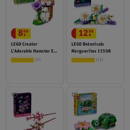
8
.
99
12
.
99
LEGO Creator
LEGO Botanicals
L’Adorable Hamster Et
Marguerites 11508
La Fleur 31376
9
13