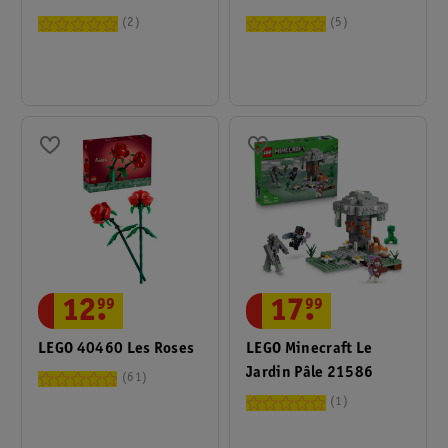
Axolotl 42681
L’Écurie APXGP Tirée
2
5
Du Film F1 77252
17
.
99
12
.
99
LEGO Minecraft Le
LEGO 40460 Les Roses
Jardin Pâle 21586
61
1