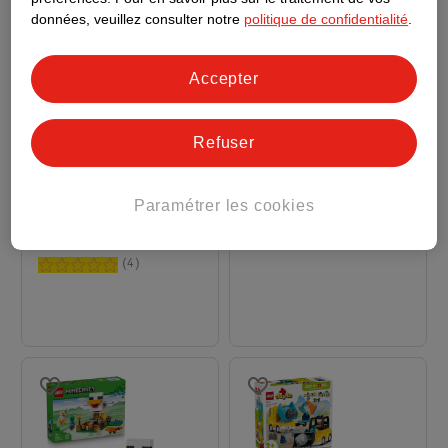
données, veuillez consulter notre
politique de confidentialité
.
Accepter
Refuser
17
.
99
8
.
99
Paramétrer les cookies
LEGO City Le Fourgon
LEGO Minecraft Les
Pénitentiaire 60479
Aventures De Steve
Dans La Taïga 21583
4