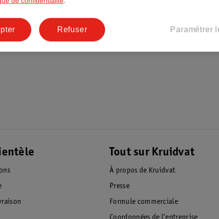
ique de confidentialité
.
pter
Refuser
Paramétrer l
ientèle
Tout sur Kruidvat
ions
À propos de Kruidvat
e
Presse
raison
Formule commerciale
Coordonnées de l’entreprise