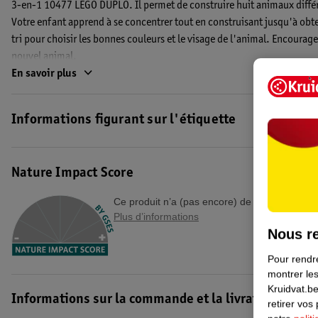
3-en-1 10477 LEGO DUPLO. Il permet de construire huit animaux différ
Votre enfant apprend à se concentrer tout en construisant jusqu'à obteni
tri pour choisir les bonnes couleurs et le visage de l'animal. Encourage
nouvel animal.
En savoir plus
Le set Les Jolis Animaux Créatifs 3-en-1 10477 LEGO DUPLO convient au
Code EAN :5702018032039
Informations figurant sur l'étiquette
Nature Impact Score
Ce produit n’a (pas encore) de "Nature Impac
Plus d’informations
Nous re
Pour rendre
montrer les
Kruidvat.be
Informations sur la commande et la livraison
retirer vos