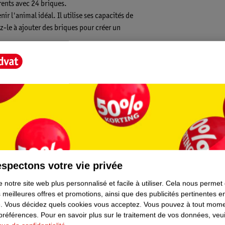
ents avec 24 briques.
r l'animal idéal. Il utilise ses capacités de
z-le à ajouter des briques pour créer un
x enfants à partir de 1 an et demi.
t Score".
spectons votre vie privée
 notre site web plus personnalisé et facile à utiliser.
Cela nous permet
 meilleures offres et promotions, ainsi que des publicités pertinentes 
.
Vous décidez quels cookies vous acceptez.
Vous pouvez à tout mome
 préférences.
Pour en savoir plus sur le traitement de vos données, veui