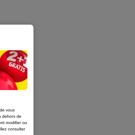
 de vous
en dehors de
nt modifier ou
llez consulter