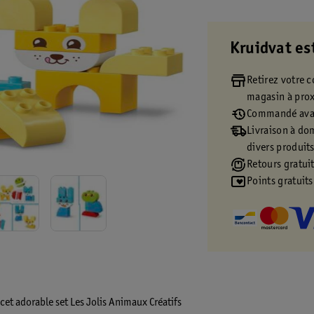
Kruidvat es
Retirez votre
magasin à pro
Commandé avan
Livraison à dom
divers produit
Retours gratuit
Points gratuits
et adorable set Les Jolis Animaux Créatifs