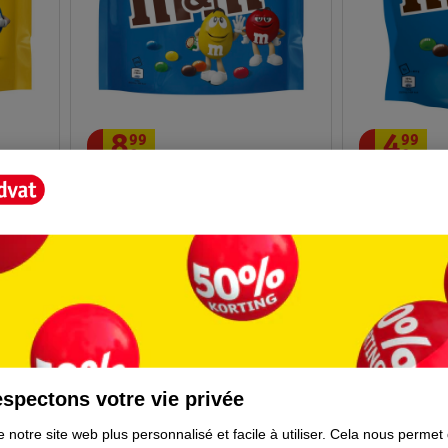
8
.
99
4
.
99
e
M&M Sac De Fête Croustillant
M&M's Crisp
675g
340g
20
spectons votre vie privée
 notre site web plus personnalisé et facile à utiliser.
Cela nous permet