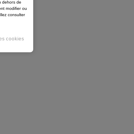
en dehors de
nt modifier ou
llez consulter
es cookies