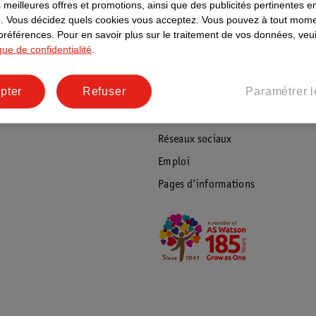
ientèle
Tout sur Kruidvat
 meilleures offres et promotions, ainsi que des publicités pertinentes 
.
Vous décidez quels cookies vous acceptez.
Vous pouvez à tout mome
ions
À propos de Kruidvat
 préférences.
Pour en savoir plus sur le traitement de vos données, veui
ique de confidentialité
.
e
Presse
raison
Formule commerciale
pter
Refuser
Paramétrer l
Coordonnées de l’entreprise
Plus durable
Réseaux sociaux
Emploi
Pages d’informations