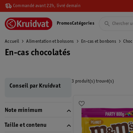
Commandé avant 22h, livré demain
Promos
Catégories
Accueil
Alimentation et boissons
En-cas et bonbons
Choc
En-cas chocolatés
3 produit(s) trouvé(s)
Conseil par Kruidvat
Note minimum
Taille et contenu