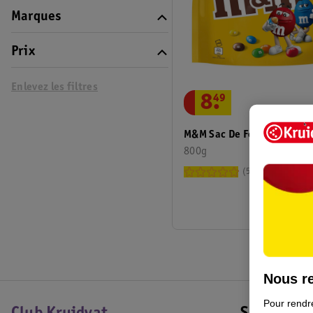
Marques
Prix
Enlevez les filtres
8
.
49
M&M Sac De Fête Cacahuèt
800g
53
Nous re
Pour rendre