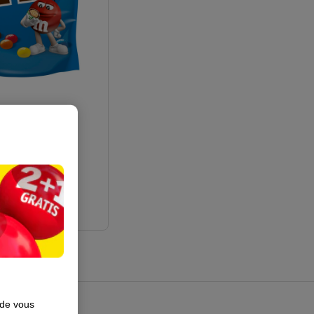
y
2
 de vous