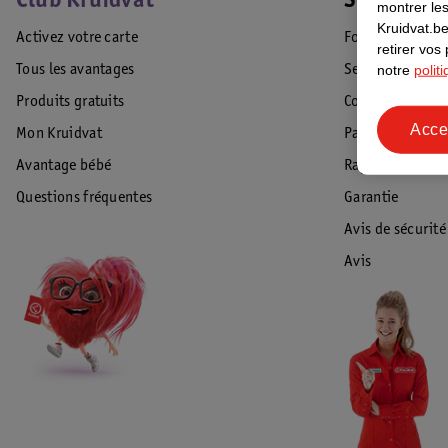
Club Kruidvat
Service Cl
montrer les
Kruidvat.be
Activez votre carte
Foire aux quest
retirer vos
notre
polit
Tous les avantages
Service Clientèl
Produits gratuits
Commande & Liv
Acce
Mon Kruidvat
Paiement
Avantage bébé
Rappel & Retour
Questions fréquentes
Garantie
Avis de sécurité
Avis