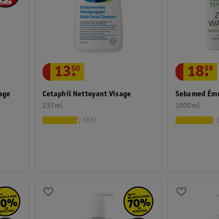
13
.
50
18
.
99
age
Cetaphil Nettoyant Visage
Sebamed Ému
237ml
1000ml
33