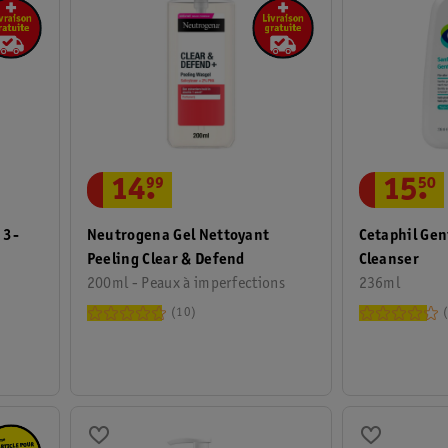
14
.
99
15
.
50
 3-
Neutrogena Gel Nettoyant
Cetaphil Gen
Peeling Clear & Defend
Cleanser
200ml - Peaux à imperfections
236ml
10