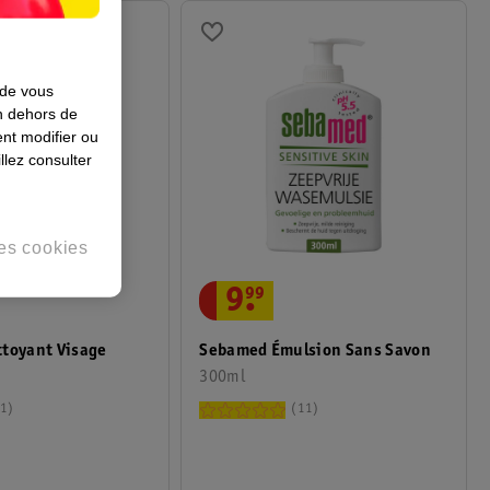
 de vous
en dehors de
nt modifier ou
llez consulter
es cookies
9
.
99
ttoyant Visage
Sebamed Émulsion Sans Savon
300ml
1
11