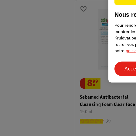
Nous re
Pour rendre
montrer les
Kruidvat.be
retirer vos
notre
polit
Acce
8
.
99
Sebamed Antibacterial
Cleansing Foam Clear Face
150ml
5