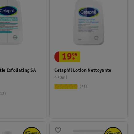
19
.
95
tle Exfoliating SA
Cetaphil Lotion Nettoyante
470ml
11
13