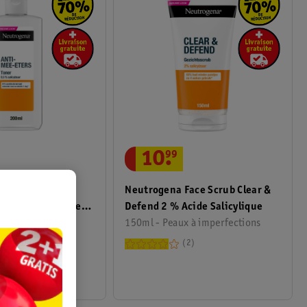
10
.
99
Neutrogena Face Scrub Clear &
Lotion Tonique
Defend 2 % Acide Salicylique
Noirs 0,5 % Acide
150ml - Peaux à imperfections
 à imperfections
2