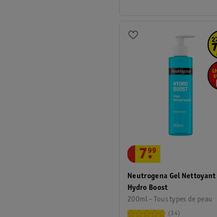
7
.
99
Neutrogena Gel Nettoyant
Hydro Boost
200ml - Tous types de peau
34