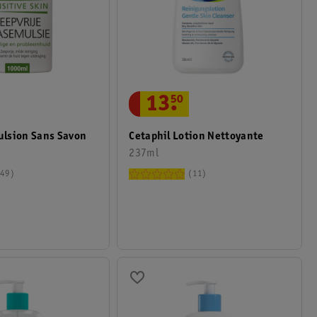
13
.
50
lsion Sans Savon
Cetaphil Lotion Nettoyante
237ml
49
11