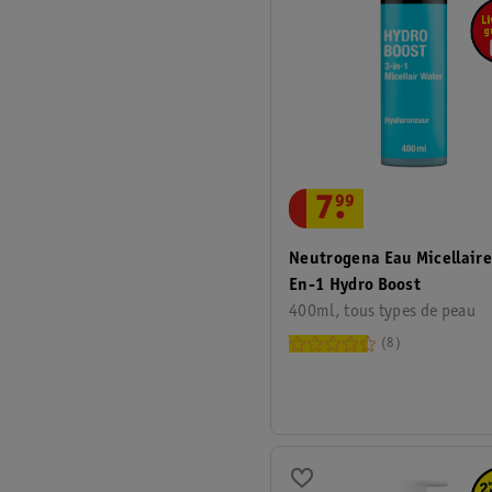
7
.
99
Neutrogena Eau Micellaire
En-1 Hydro Boost
400ml, tous types de peau
8