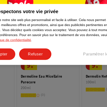
spectons votre vie privée
 notre site web plus personnalisé et facile à utiliser.
Cela nous permet
 meilleures offres et promotions, ainsi que des publicités pertinentes 
.
Vous décidez quels cookies vous acceptez.
Vous pouvez à tout mome
 préférences.
Pour en savoir plus sur le traitement de vos données, veui
ique de confidentialité
.
pter
Refuser
Paramétrer l
9
.
99
9
.
99
Dermoline Eau Micellaire
Dermolin Ne
Purecare
100ml
200ml
3