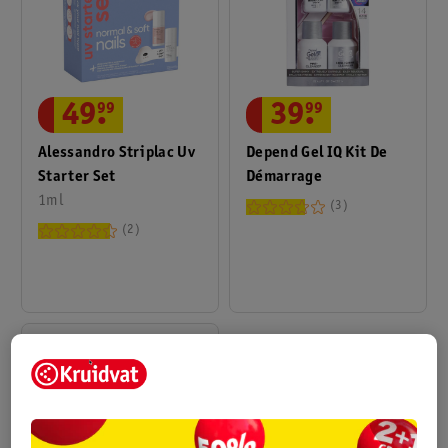
49
.
99
39
.
99
Alessandro Striplac Uv
Depend Gel IQ Kit De
Starter Set
Démarrage
1ml
3
2