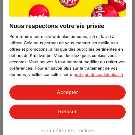
de
5
.
99
7
.
99
Nous respectons votre vie privée
My Nailcandy Mini
Pour rendre notre site web plus personnalisé et facile à
Lampe UV-LED
utiliser.
Cela nous permet de vous montrer les meilleures
offres et promotions, ainsi que des publicités pertinentes en
4
dehors de Kruidvat.be.
Vous décidez quels cookies vous
acceptez.
Vous pouvez à tout moment modifier ou retirer vos
Épuisé
préférences.
Pour en savoir plus sur le traitement de vos
données, veuillez consulter notre
politique de confidentialité
.
Conseil sur la beauté
Accepter
Refuser
Paramétrer les cookies
Club Kruidvat