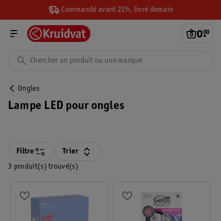
Commandé avant 22h, livré demain
0
.
00
Ongles
Lampe LED pour ongles
Filtre
Trier
3 produit(s) trouvé(s)