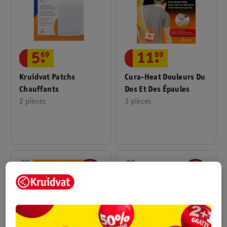
5
.
69
11
.
89
Kruidvat Patchs
Cura-Heat Douleurs Du
Chauffants
Dos Et Des Épaules
2 pièces
3 pièces