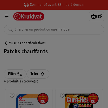
Commandé avant 22h, livré demain
0
.
00
Muscles et articulations
Patchs chauffants
Filtre
Trier
4 produit(s) trouvé(s)