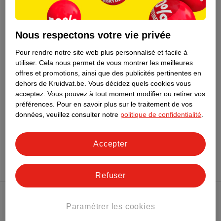
8
.
99
9
.
99
Nous respectons votre vie privée
Patchs Chauffants
Baume Du Tigre Patch
VoltaHeat
3 pièces
Pour rendre notre site web plus personnalisé et facile à
utiliser.
Cela nous permet de vous montrer les meilleures
2 pièces
offres et promotions, ainsi que des publicités pertinentes en
dehors de Kruidvat.be.
Vous décidez quels cookies vous
acceptez.
Vous pouvez à tout moment modifier ou retirer vos
préférences.
Pour en savoir plus sur le traitement de vos
données, veuillez consulter notre
politique de confidentialité
.
Conseil sur la santé
Accepter
Refuser
Club Kruidvat
Paramétrer les cookies