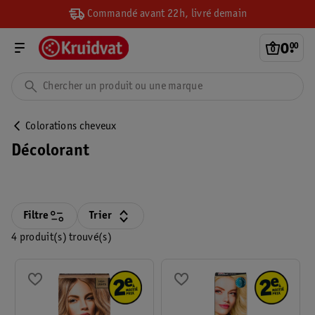
Commandé avant 22h, livré demain
0
.
00
Colorations cheveux
Décolorant
Filtre
Trier
4 produit(s) trouvé(s)