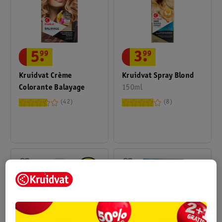
5
.
99
3
.
99
Kruidvat Crème
Kruidvat Spray Blond
Colorante Balayage
150ml
42
8