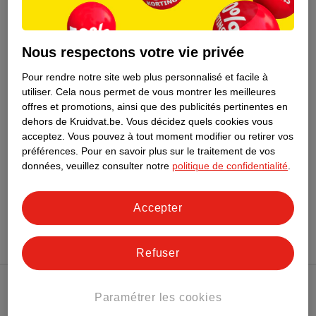
11
.
99
22
.
00
Nous respectons votre vie privée
Schwarzkopf Blonde S1
Bleach London Home
Blond Spray Coloration
Toning Kit Total Bleach
Pour rendre notre site web plus personnalisé et facile à
utiliser.
Cela nous permet de vous montrer les meilleures
Salon Standard
6
offres et promotions, ainsi que des publicités pertinentes en
Épuisé
dehors de Kruidvat.be.
Vous décidez quels cookies vous
acceptez.
Vous pouvez à tout moment modifier ou retirer vos
préférences.
Pour en savoir plus sur le traitement de vos
données, veuillez consulter notre
politique de confidentialité
.
Conseil sur la beauté
Accepter
Refuser
Club Kruidvat
Paramétrer les cookies