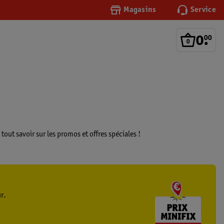
Magasins
Service
0
.
00
out savoir sur les promos et offres spéciales !
r.