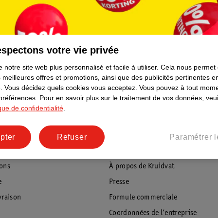
Économisez jusqu’à 10
Sur un séjour chez Landal !
spectons votre vie privée
En savoir plus
 notre site web plus personnalisé et facile à utiliser.
Cela nous permet
 meilleures offres et promotions, ainsi que des publicités pertinentes 
.
Vous décidez quels cookies vous acceptez.
Vous pouvez à tout mome
 préférences.
Pour en savoir plus sur le traitement de vos données, veui
ique de confidentialité
.
pter
Refuser
Paramétrer l
ientèle
Tout sur Kruidvat
ions
À propos de Kruidvat
e
Presse
raison
Formule commerciale
Coordonnées de l’entreprise