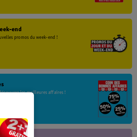
week-end
uvelles promos du week-end !
es
écouvrez les meilleures affaires !