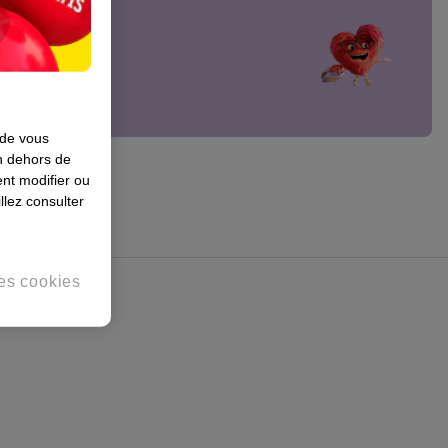
0 €
 de vous
en dehors de
nt modifier ou
llez consulter
es cookies