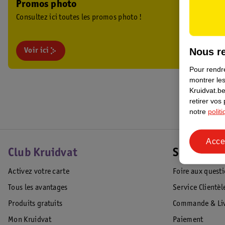
Promos photo
Consultez ici toutes les promos photo !
Nous re
Voir ici
Pour rendre
montrer les
Kruidvat.be
retirer vos
notre
polit
Acce
Club Kruidvat
Service Cl
Activez votre carte
Foire aux quest
Tous les avantages
Service Clientèl
Produits gratuits
Commande & Liv
Mon Kruidvat
Paiement