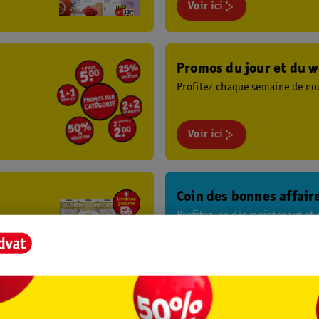
Voir ici
Promos du jour et du 
Profitez chaque semaine de no
Voir ici
Coin des bonnes affair
Profitez-en dès maintenant et d
Voir ici