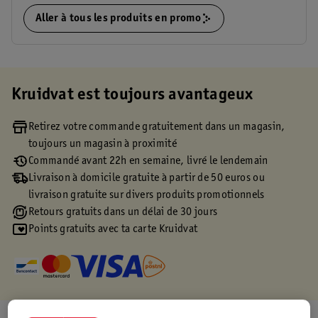
Aller à tous les produits en promo
Kruidvat est toujours avantageux
Retirez votre commande gratuitement dans un magasin,
toujours un magasin à proximité
Commandé avant 22h en semaine, livré le lendemain
Livraison à domicile gratuite à partir de 50 euros ou
livraison gratuite sur divers produits promotionnels
Retours gratuits dans un délai de 30 jours
Points gratuits avec ta carte Kruidvat