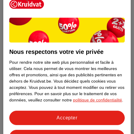
À propos de ce produit
Informations relatives au produit
Informations figurant sur l'étiquette
Nature Impact Score
Nous respectons votre vie privée
Ce produit n’a (pas encore) de "Nature
Pour rendre notre site web plus personnalisé et facile à
Impact Score".
utiliser.
Cela nous permet de vous montrer les meilleures
Plus d’informations
offres et promotions, ainsi que des publicités pertinentes en
dehors de Kruidvat.be.
Vous décidez quels cookies vous
acceptez.
Vous pouvez à tout moment modifier ou retirer vos
préférences.
Pour en savoir plus sur le traitement de vos
Informations sur la commande et la livraison
données, veuillez consulter notre
politique de confidentialité
.
Informations complémentaires
Accepter