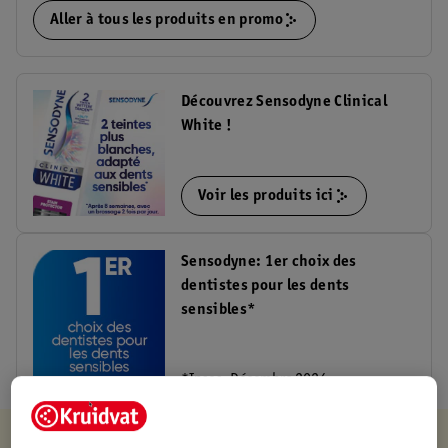
Aller à tous les produits en promo
Découvrez Sensodyne Clinical
White !
Voir les produits ici
Sensodyne: 1er choix des
dentistes pour les dents
sensibles*
*Ipsos, Décembre 2024