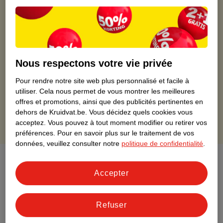
Kruidvat est toujours avantageux
Retirez votre commande gratuitement dans un magasin,
toujours un magasin à proximité
Commandé avant 22h en semaine, livré le lendemain
Livraison à domicile gratuite à partir de 50 euros ou
Nous respectons votre vie privée
livraison gratuite sur divers produits promotionnels
Pour rendre notre site web plus personnalisé et facile à
Retours gratuits dans un délai de 30 jours
utiliser.
Cela nous permet de vous montrer les meilleures
Points gratuits avec ta carte Kruidvat
offres et promotions, ainsi que des publicités pertinentes en
dehors de Kruidvat.be.
Vous décidez quels cookies vous
acceptez.
Vous pouvez à tout moment modifier ou retirer vos
préférences.
Pour en savoir plus sur le traitement de vos
données, veuillez consulter notre
politique de confidentialité
.
À propos de ce produit
Accepter
Informations relatives au produit
Refuser
Informations figurant sur l'étiquette