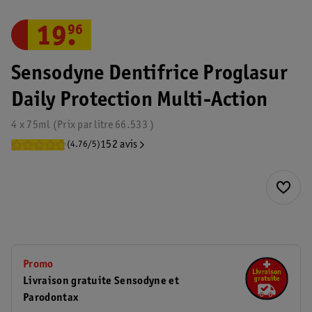
19
.
96
Sensodyne Dentifrice Proglasur
Daily Protection Multi-Action
4 x 75ml
Prix par
litre
66.533
152 avis
(4.76/5)
Promo
Livraison gratuite Sensodyne et
Parodontax