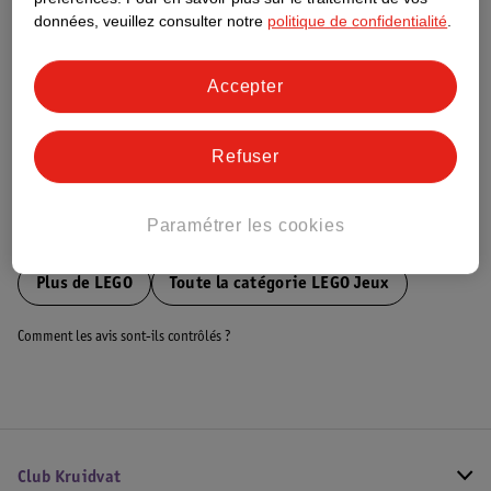
Ce produit n’a (pas encore) de "Nature
données, veuillez consulter notre
politique de confidentialité
.
Impact Score".
Plus d’informations
Accepter
Informations sur la commande et la livraison
Refuser
Paramétrer les cookies
Voir aussi
Plus de
LEGO
Toute la catégorie LEGO Jeux
Comment les avis sont-ils contrôlés ?
Club Kruidvat