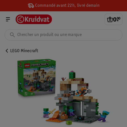
Commandé avant 22h, livré demain
0
.
00
LEGO Minecraft