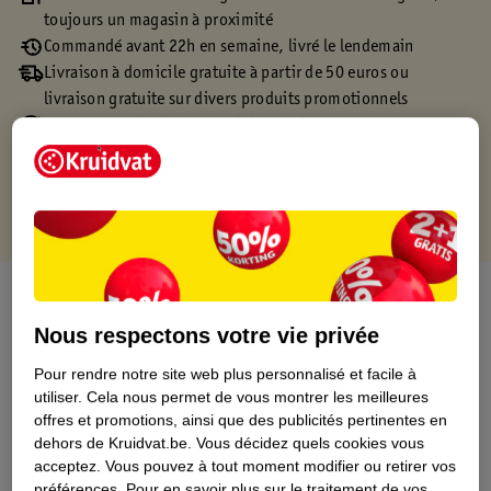
toujours un magasin à proximité
Commandé avant 22h en semaine, livré le lendemain
Livraison à domicile gratuite à partir de 50 euros ou
livraison gratuite sur divers produits promotionnels
Retours gratuits dans un délai de 30 jours
Points gratuits avec ta carte Kruidvat
À propos de ce produit
Nous respectons votre vie privée
Informations relatives au produit
Pour rendre notre site web plus personnalisé et facile à
utiliser.
Cela nous permet de vous montrer les meilleures
Informations figurant sur l'étiquette
offres et promotions, ainsi que des publicités pertinentes en
dehors de Kruidvat.be.
Vous décidez quels cookies vous
acceptez.
Vous pouvez à tout moment modifier ou retirer vos
Nature Impact Score
préférences.
Pour en savoir plus sur le traitement de vos