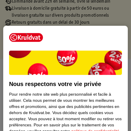
Commandé avant 22h en semaine, livré le lendemain
Livraison à domicile gratuite à partir de 50 euros ou
livraison gratuite sur divers produits promotionnels
Retours gratuits dans un délai de 30 jours
Points gratuits avec ta carte Kruidvat
À propos de ce produit
Informations relatives au produit
Nous respectons votre vie privée
Pour rendre notre site web plus personnalisé et facile à
Informations figurant sur l'étiquette
utiliser.
Cela nous permet de vous montrer les meilleures
offres et promotions, ainsi que des publicités pertinentes en
dehors de Kruidvat.be.
Vous décidez quels cookies vous
Nature Impact Score
acceptez.
Vous pouvez à tout moment modifier ou retirer vos
Ce produit n’a (pas encore) de "Nature
préférences.
Pour en savoir plus sur le traitement de vos