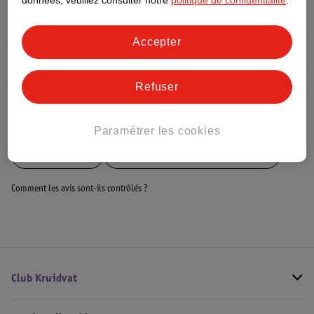
Impact Score".
données, veuillez consulter notre
politique de confidentialité
.
Plus d’informations
Accepter
Informations sur la commande et la livraison
Refuser
Voir aussi
Paramétrer les cookies
Plus de
Jumbo
Toute la catégorie Unpublished
Comment les avis sont-ils contrôlés ?
Club Kruidvat