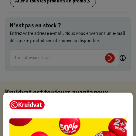
Aller à tous les produits en promo
N'est pas en stock ?
Entrez votre adresse e-mail. Nous vous enverrons un e-mail
dès que le produit sera de nouveau disponible.
Ton adresse e-mail
Kruidvat est toujours avantageux
Retirez votre commande gratuitement dans un magasin,
toujours un magasin à proximité
Commandé avant 22h en semaine, livré le lendemain
Livraison à domicile gratuite à partir de 50 euros ou
livraison gratuite sur divers produits promotionnels