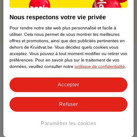
Retours gratuits dans un délai de 30 jours
Points gratuits avec ta carte Kruidvat
Nous respectons votre vie privée
Pour rendre notre site web plus personnalisé et facile à
utiliser.
Cela nous permet de vous montrer les meilleures
offres et promotions, ainsi que des publicités pertinentes en
dehors de Kruidvat.be.
Vous décidez quels cookies vous
À propos de ce produit
acceptez.
Vous pouvez à tout moment modifier ou retirer vos
préférences.
Pour en savoir plus sur le traitement de vos
données, veuillez consulter notre
politique de confidentialité
.
Informations relatives au produit
Accepter
Informations figurant sur l'étiquette
Nature Impact Score
Refuser
Ce produit n’a (pas encore) de "Nature
Impact Score".
Paramétrer les cookies
Plus d’informations