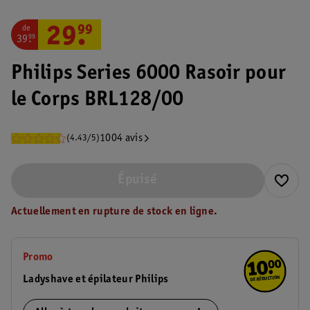
de
29
.
99
39
.
99
Philips Series 6000 Rasoir pour
le Corps BRL128/00
1004 avis
(4.43/5)
Épuisé
Actuellement en rupture de stock en ligne.
Promo
Ladyshave et épilateur Philips