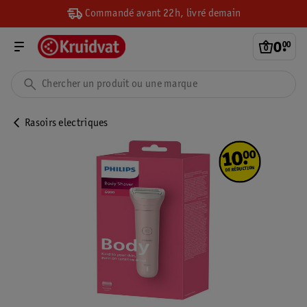
Commandé avant 22h, livré demain
0
.
00
Rasoirs electriques