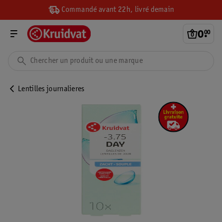
Commandé avant 22h, livré demain
0
.
00
Lentilles journalieres