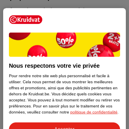
Informations relatives au produit
Informations figurant sur l'étiquette
Nature Impact Score
Rouge (-) = impact élevé sur
l’environnement. Vert (+) = faible
Nous respectons votre vie privée
impact sur l’environnement. Fondé sur
des moyennes mondiales.
Pour rendre notre site web plus personnalisé et facile à
utiliser.
Cela nous permet de vous montrer les meilleures
offres et promotions, ainsi que des publicités pertinentes en
Nature Impact Score : 53 %
dehors de Kruidvat.be.
Vous décidez quels cookies vous
Moyenne Matériel Optique - Lentilles de Contact : 42 %
acceptez.
Vous pouvez à tout moment modifier ou retirer vos
Un score plus élevé signifie un impact plus faible
préférences.
Pour en savoir plus sur le traitement de vos
données, veuillez consulter notre
politique de confidentialité
.
Informations sur la commande et la livraison