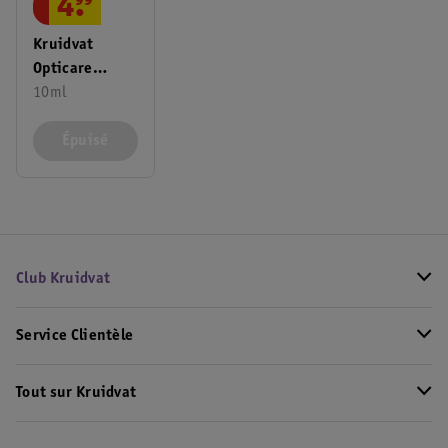
4
.
99
Kruidvat
Opticare
Gouttes
10ml
Oculaires Pour
Les Yeux
Épuisé
Sensibles
Club Kruidvat
Service Clientèle
Tout sur Kruidvat