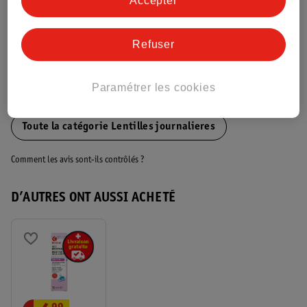
Accepter
Informations complémentaires
Refuser
Voir aussi
Paramétrer les cookies
Plus de
Kruidvat
Toute la catégorie Lentilles journalieres
Comment les avis sont-ils contrôlés ?
D’AUTRES ONT AUSSI ACHETÉ