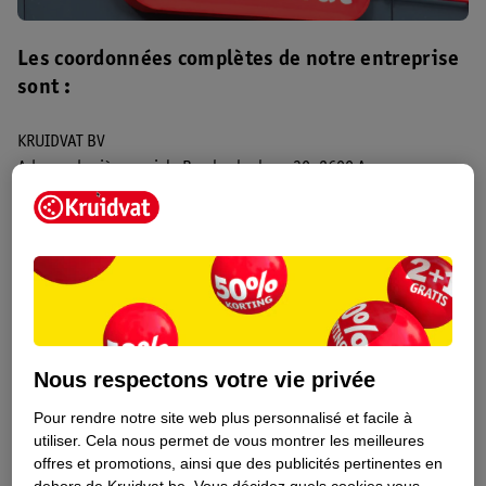
Les coordonnées complètes de notre entreprise
sont :
KRUIDVAT BV
Adresse du siège social : Borsbeeksebrug 30, 2600 Anvers
(Berchem), Belgique
Numéro de T.V.A. : BE0446891668
Kruidvat Retail fait partie du groupe AS Watson (Health & Beauty
Continental Europe) BV.
Pour plus d’informations sur AS Watson (Health & Beauty
Nous respectons votre vie privée
Continental Europe) BV, veuillez consulter :
Pour rendre notre site web plus personnalisé et facile à
www.travaillerchezkruidvat.be
.
utiliser.
Cela nous permet de vous montrer les meilleures
offres et promotions, ainsi que des publicités pertinentes en
Si vous avez une autre question, veuillez consulter notre
Foire Aux