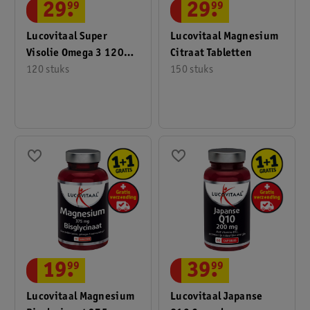
29
.
99
29
.
99
Bel dan onze klantenservice en vraag naar één van onze
gediplomeerde (assistent-)drogisten op telefoonnummer 0318
Lucovitaal Super
Lucovitaal Magnesium
798 000 (tegen lokaal tarief).
Visolie Omega 3 120
Citraat Tabletten
Stuks
120 stuks
150 stuks
19
.
99
39
.
99
Lucovitaal Magnesium
Lucovitaal Japanse