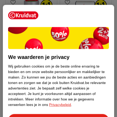
17
.
99
29
.
99
Lucovitaal Multi+ Kids
Lucovitaal Collageen
We waarderen je privacy
Gummies
Marine Pure 2500mg
Wij gebruiken cookies om je de beste online ervaring te
60 stuks
Tabletten
bieden en om onze website persoonlijker en makkelijker te
maken.
Zo kunnen we jou de beste acties en aanbiedingen
tonen en zorgen we dat je ook buiten Kruidvat.be relevante
advertenties ziet.
Je bepaalt zelf welke cookies je
accepteert.
Je kunt je voorkeuren altijd aanpassen of
intrekken.
Meer informatie over hoe we je gegevens
verwerken lees je in ons
Privacybeleid
.