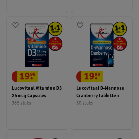
19
.
99
19
.
99
Lucovitaal Vitamine D3
Lucovitaal D-Mannose
25mcg Capsules
Cranberry Tabletten
365 stuks
60 stuks