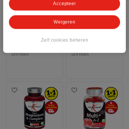
Accepteer
Weigeren
12
.
59
9
.
99
Zelf cookies beheren
Kruidvat Omega 3
Lucovitaal Vitamine D3
Visolie
25mcg Capsules
120 stuks
120 stuks