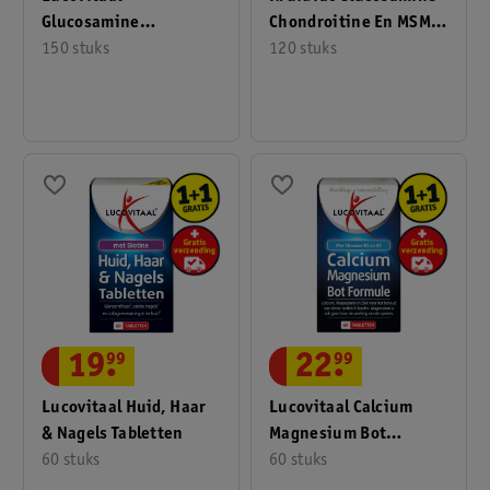
Glucosamine
Chondroitine En MSM
Chondroitine
150 stuks
Tabletten
120 stuks
1500/500mg Tabletten
19
.
99
22
.
99
Lucovitaal Huid, Haar
Lucovitaal Calcium
& Nagels Tabletten
Magnesium Bot
60 stuks
Formule Tabletten
60 stuks