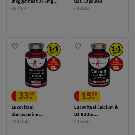
Bisglycinaat 375mg
Q10 Capsules
Tabletten
90 stuks
60 stuks
33
.
99
15
.
99
Lucovitaal
Lucovitaal Calcium &
Glucosamine
D3 800Ie
Chondroïtine MSM
100 stuks
Kauwtabletten
90 stuks
Tabletten