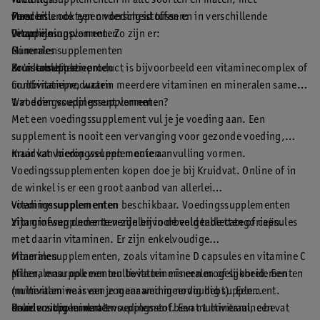
voedingssupplementen in alle soorten en maten, met
Tabletten
verschillende typen voedingsstoffen en in verschillende
Poeders
Maar er is ook een onderscheid tussen:
verschijningsvormen. Zo zijn er:
Druppels
Vitaminesupplementen
Gummies
Mineralensupplementen
Bruistabletten
Kruidensupplementen
Zo'n combinatieproduct is bijvoorbeeld een vitaminecomplex of
Combinatieproducten
multivitamine, waarin meerdere vitaminen en mineralen samen
1 voedingssupplement vormen.
Wat doen voedingssupplementen?
Met een voedingssupplement vul je je voeding aan. Een
supplement is nooit een vervanging voor gezonde voeding,
maar kan hierop wel een mooie aanvulling vormen.
Kruidvat voedingssupplementen
Voedingssupplementen kopen doe je bij Kruidvat. Online of in
de winkel is er een groot aanbod van allerlei
voedingssupplementen beschikbaar. Voedingssupplementen
Vitaminesupplementen
zijn grofweg onder te verdelen in de volgende categorieën.
Vitaminesupplementen zijn bijvoorbeeld tabletten of capsules
met daarin vitaminen. Er zijn enkelvoudige
vitaminesupplementen, zoals vitamine D capsules en vitamine C
Mineralen
pillen, maar ook een multivitamine is een mogelijkheid. Een
Mineralensupplementen bevatten mineralen of spoorelementen
multivitamine is een zogenaamd meervoudig supplement.
(mineralen waarvan je maar weinig nodig hebt). Een
Daarin zit meer dan 1 voedingsstof. Een multivitamine bevat
enkelvoudig mineralensupplement bevat 1 mineraal, een
Kruidensupplementen