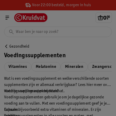
Voor 22:00 besteld, morgen in huis
0
.
00
Gezondheid
Voedingssupplementen
Vitamines
Melatonine
Mineralen
Zwangerscha
Wat is een voedingssupplement en welke verschillende soorten
supplementen zijn er allemaal verkrijgbaar? Lees hier meer over
voedingssupplementen bij Kruidvat.
Wat zijn voedingssupplementen?
Voedingssupplementen gebruik je om je dagelijkse gezonde
voeding aan te vullen. Met een voedingssupplement geef je je
lichaam bijvoorbeeld extra vitaminen of mineralen. Er zijn
Capsules