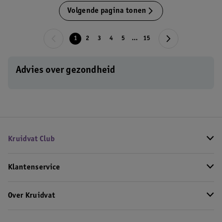
Volgende pagina tonen
1
2
3
4
5
...
15
Advies over gezondheid
Kruidvat Club
Klantenservice
Over Kruidvat