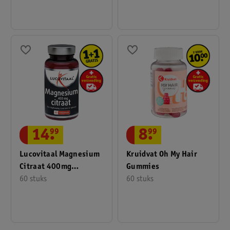
14
.
99
8
.
99
Lucovitaal Magnesium
Kruidvat Oh My Hair
Citraat 400mg
Gummies
Tabletten
60 stuks
60 stuks