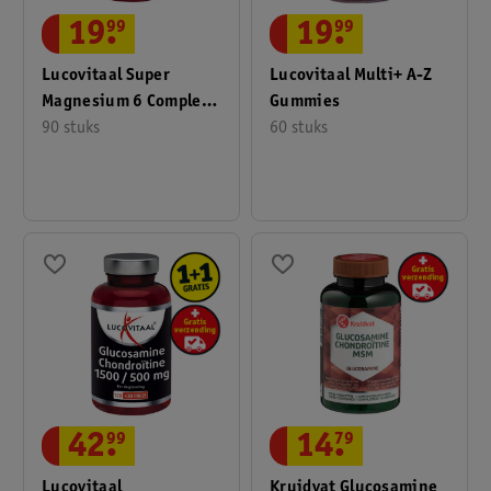
19
.
99
19
.
99
Lucovitaal Super
Lucovitaal Multi+ A-Z
Magnesium 6 Complex
Gummies
Tabletten
90 stuks
60 stuks
42
.
99
14
.
79
Lucovitaal
Kruidvat Glucosamine