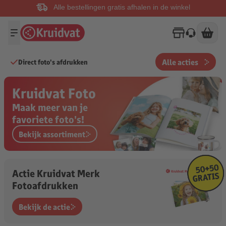
Alle bestellingen gratis afhalen in de winkel
Alle acties
Direct foto's afdrukken
Kruidvat Foto
Maak meer van je

favoriete foto's!
Bekijk assortiment
Actie Kruidvat Merk
Fotoafdrukken
Bekijk de actie