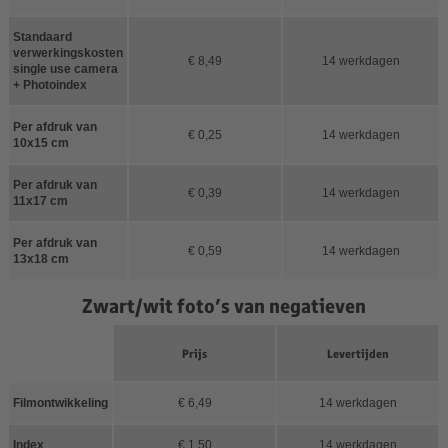
Standaard
verwerkingskosten
€ 8,49
14 werkdagen
single use camera
+ Photoindex
Per afdruk van
€ 0,25
14 werkdagen
10x15 cm
Per afdruk van
€ 0,39
14 werkdagen
11x17 cm
Per afdruk van
€ 0,59
14 werkdagen
13x18 cm
Zwart/wit foto’s van negatieven
Prijs
Levertijden
Filmontwikkeling
€ 6,49
14 werkdagen
Index
€ 1,50
14 werkdagen