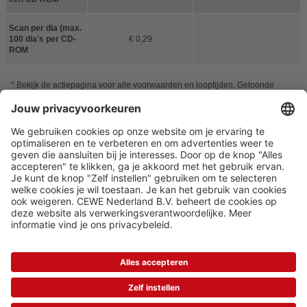
Scan per dia (max.
100 dia's per CD-
€ 0,29
ROM
* Bekijk de actiepagina voor alle voorwaarden en looptijden. Getoonde
prijzen zijn excl. verwerkings- en verzendkosten en incl. btw. Kortingen zijn
niet verwerkt in de prijzen op de website, maar worden getoond nadat de
code is ingevuld. De kortingen worden verwerkt op bestellingen die besteld
zijn in de actieperiode. Codes combineren is niet mogelijk. Van toepassing
op reguliere verkoopprijzen. Niet van toepassing op promotieprijzen.
Ga
naar de actiepagina
STEEDS VERRASSEND, ALTIJD VOORDELIG!
PRIVACY
DISCLAIMER
ALGEMENE VOORWAARDEN
COOKIE-INSTELLINGEN