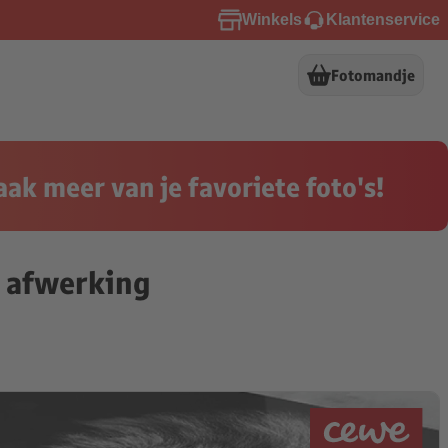
Winkels
Klantenservice
Fotomandje
ak meer van je favoriete foto's!
e afwerking