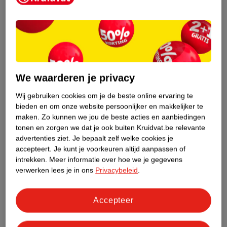
We waarderen je privacy
Ik ga op reis en neem
Reisapotheek: w
Wij gebruiken cookies om je de beste online ervaring te
mee…
je mee?
bieden en om onze website persoonlijker en makkelijker te
maken.
Zo kunnen we jou de beste acties en aanbiedingen
Heerlijk! Je gaat op vakantie.
Koffer gepakt? Vergeet
tonen en zorgen we dat je ook buiten Kruidvat.be relevante
Maar heb je alles ingepakt? Met
reisapotheek niet. Ont
advertenties ziet.
Je bepaalt zelf welke cookies je
onze inpaklijst vergeet je niks
nodig hebt.
accepteert.
Je kunt je voorkeuren altijd aanpassen of
meer.
intrekken.
Meer informatie over hoe we je gegevens
Lees meer
Lees meer
verwerken lees je in ons
Privacybeleid
.
Meer inspiratie
Accepteer