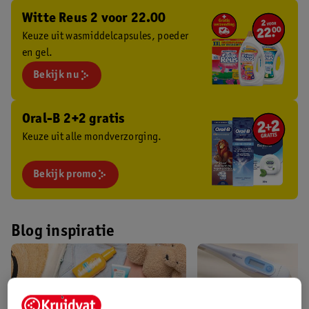
Witte Reus 2 voor 22.00
Keuze uit wasmiddelcapsules, poeder
en gel.
Bekijk nu
Oral-B 2+2 gratis
Keuze uit alle mondverzorging.
Bekijk promo
Blog inspiratie